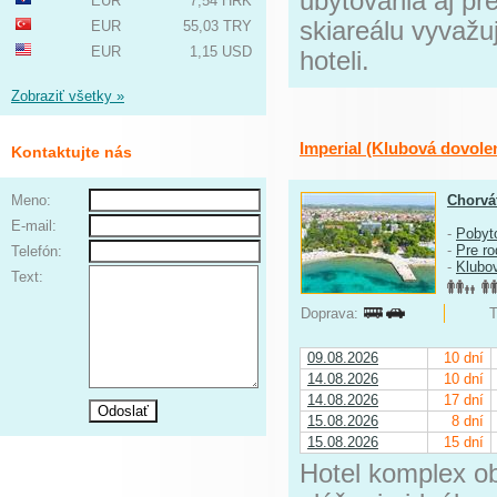
ubytovania aj pr
EUR
7,54 HRK
skiareálu vyvažu
EUR
55,03 TRY
EUR
1,15 USD
hoteli.
Zobraziť všetky »
Imperial (Klubová dovole
Kontaktujte nás
Meno:
Chorvá
E-mail:
-
Pobyt
-
Pre ro
Telefón:
-
Klubo
Text:
Doprava:
T
09.08.2026
10 dní
14.08.2026
10 dní
14.08.2026
17 dní
15.08.2026
8 dní
15.08.2026
15 dní
Hotel komplex o