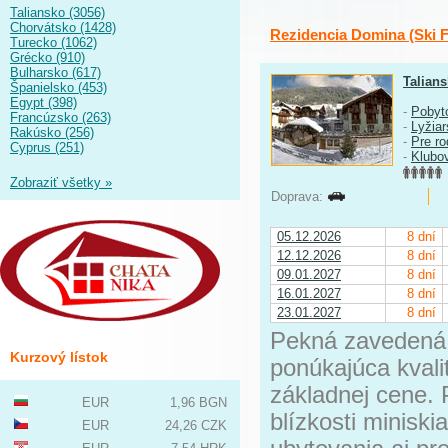
Taliansko (3056)
Chorvátsko (1428)
Rezidencia Domina (Ski F
Turecko (1062)
Grécko (910)
Bulharsko (617)
Talian
Španielsko (453)
Egypt (398)
-
Pobyt
Francúzsko (263)
-
Lyžia
Rakúsko (256)
-
Pre ro
Cyprus (251)
-
Klubo
Zobraziť všetky »
Doprava:
05.12.2026
8 dní
12.12.2026
8 dní
09.01.2027
8 dní
16.01.2027
8 dní
23.01.2027
8 dní
Pekná zavedená 
Kurzový lístok
ponúkajúca kvali
základnej cene. 
EUR
1,96 BGN
blízkosti miniski
EUR
24,26 CZK