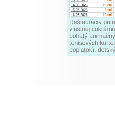
13.08.2026
8 dní
14.08.2026
10 dní
15.08.2026
8 dní
16.08.2026
10 dní
Reštaurácia pot
vlastnej cukrárne
bohatý animačný
tenisových kurtov
poplatok), detsk