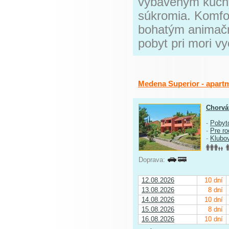
vybaveným kuchy
súkromia. Komfor
bohatým animač
pobyt pri mori v
Medena Superior - apart
Chorvá
-
Pobyt
-
Pre ro
-
Klubo
Doprava:
12.08.2026
10 dní
13.08.2026
8 dní
14.08.2026
10 dní
15.08.2026
8 dní
16.08.2026
10 dní