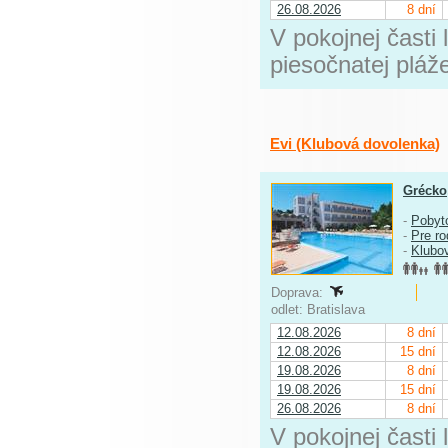
26.08.2026
8 dní
V pokojnej časti 
piesočnatej pláž
Evi (Klubová dovolenka)
Grécko
-
Pobyt
-
Pre ro
-
Klubo
Doprava:
odlet: Bratislava
12.08.2026
8 dní
12.08.2026
15 dní
19.08.2026
8 dní
19.08.2026
15 dní
26.08.2026
8 dní
V pokojnej časti 