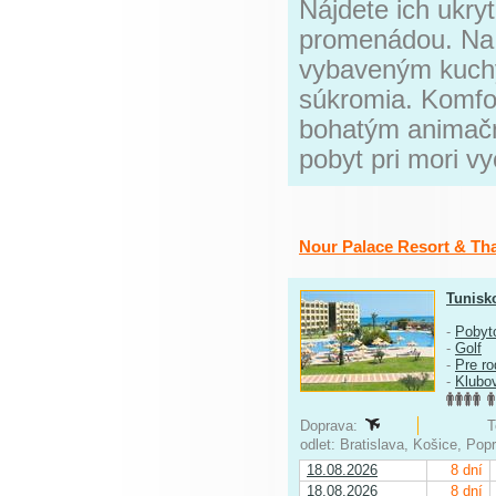
Nájdete ich ukry
promenádou. Na 
vybaveným kuchy
súkromia. Komfor
bohatým animač
pobyt pri mori v
Nour Palace Resort & Th
Tunisk
-
Pobyt
-
Golf
-
Pre ro
-
Klubo
Doprava:
T
odlet: Bratislava, Košice, Po
18.08.2026
8 dní
18.08.2026
8 dní