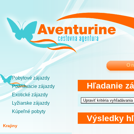
O 
Pobytové zájazdy
Hľadanie z
Poznávacie zájazdy
Exotické zájazdy
Lyžiarske zájazdy
Kúpeľné pobyty
Výsledky h
Krajiny