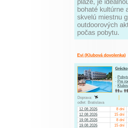
pláže, je ideáln
bohaté kultúrne a
skvelú miestnu 
outdoorových akti
počas pobytu.
Evi (Klubová dovolenka)
Grécko
-
Pobyt
-
Pre ro
-
Klubo
Doprava:
odlet: Bratislava
12.08.2026
8 dní
12.08.2026
15 dní
19.08.2026
8 dní
19.08.2026
15 dní