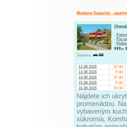
Medena Superior - apart
Chorvá
-
Pobyt
-
Pre ro
-
Klubo
Doprava:
12.08.2026
10 dní
13.08.2026
8 dní
14.08.2026
10 dní
15.08.2026
8 dní
16.08.2026
10 dní
Nájdete ich ukry
promenádou. Na 
vybaveným kuchy
súkromia. Komfor
bohatým animač