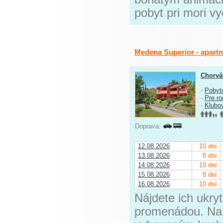
pobyt pri mori v
Medena Superior - apart
Chorvá
-
Pobyt
-
Pre ro
-
Klubo
Doprava:
12.08.2026
10 dní
13.08.2026
8 dní
14.08.2026
10 dní
15.08.2026
8 dní
16.08.2026
10 dní
Nájdete ich ukry
promenádou. Na 