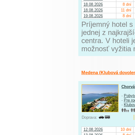
18.08.2026
8 dní
18.08.2026
11 dní
19.08.2026
8 dní
Príjemný hotel s
jednej z najkraj
centra. V hoteli j
možnosť vyžitia
Medena (Klubová dovole
Chorvá
-
Pobyt
-
Pre ro
-
Klubo
Doprava:
12.08.2026
10 dní