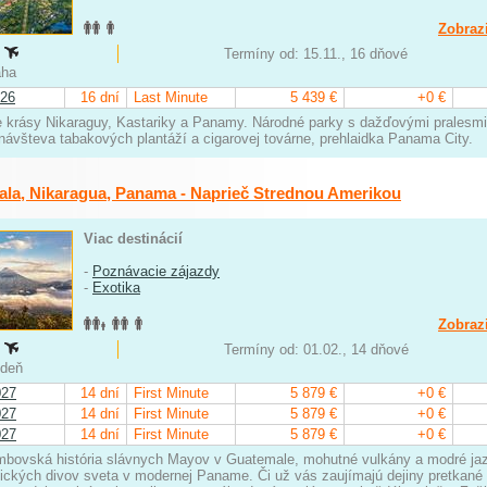
Zobrazi
:
Termíny od: 15.11., 16 dňové
raha
026
16 dní
Last Minute
5 439 €
+0 €
 krásy Nikaraguy, Kastariky a Panamy. Národné parky s dažďovými pralesmi,
 návšteva tabakových plantáží a cigarovej továrne, prehlaidka Panama City.
la, Nikaragua, Panama - Naprieč Strednou Amerikou
Viac destinácií
-
Poznávacie zájazdy
-
Exotika
Zobrazi
:
Termíny od: 01.02., 14 dňové
iedeň
027
14 dní
First Minute
5 879 €
+0 €
027
14 dní
First Minute
5 879 €
+0 €
027
14 dní
First Minute
5 879 €
+0 €
mbovská história slávnych Mayov v Guatemale, mohutné vulkány a modré jaz
ických divov sveta v modernej Paname. Či už vás zaujímajú dejiny pretkané 