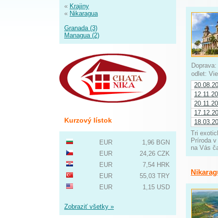
«
Krajiny
«
Nikaragua
Granada (3)
Managua (2)
Doprava
odlet: V
20.08.2
12.11.2
20.11.2
17.12.2
Kurzový lístok
18.03.2
Tri exoti
Príroda v
EUR
1,96 BGN
na Vás ča
EUR
24,26 CZK
EUR
7,54 HRK
Nikarag
EUR
55,03 TRY
EUR
1,15 USD
Zobraziť všetky »