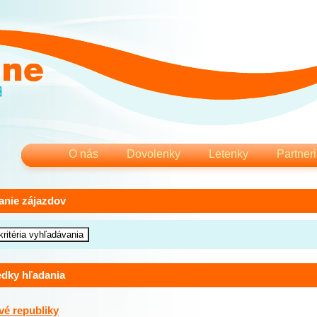
O nás
Dovolenky
Letenky
Partneri
anie zájazdov
edky hľadania
é republiky