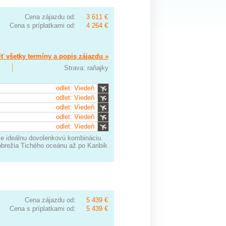
Cena zájazdu od:
3 611 €
Cena s príplatkami od:
4 264 €
ť všetky termíny a popis zájazdu »
Strava: raňajky
odlet: Viedeň
odlet: Viedeň
odlet: Viedeň
odlet: Viedeň
odlet: Viedeň
uje ideálnu dovolenkovú kombináciu.
obrežia Tichého oceánu až po Karibik
Cena zájazdu od:
5 439 €
Cena s príplatkami od:
5 439 €