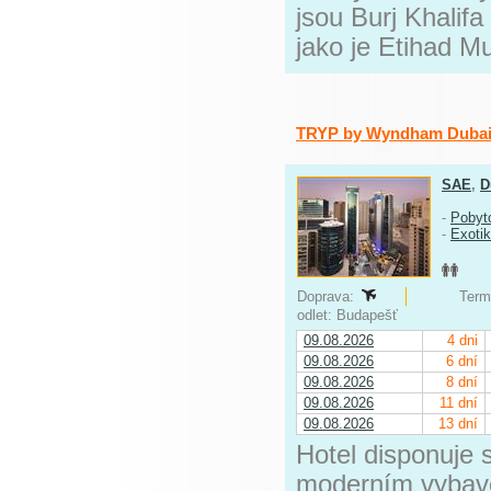
jsou Burj Khalifa
jako je Etihad 
TRYP by Wyndham Duba
SAE
,
D
-
Pobyt
-
Exoti
Doprava:
Termí
odlet: Budapešť
09.08.2026
4 dni
09.08.2026
6 dní
09.08.2026
8 dní
09.08.2026
11 dní
09.08.2026
13 dní
Hotel disponuje 
moderním vybave