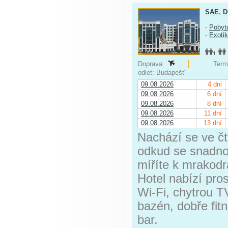
SAE
,
D
-
Pobyt
-
Exoti
Doprava:
Termí
odlet: Budapešť
09.08.2026
4 dni
09.08.2026
6 dní
09.08.2026
8 dní
09.08.2026
11 dní
09.08.2026
13 dní
Nachází se ve čt
odkud se snadno
míříte k mrakodra
Hotel nabízí pro
Wi-Fi, chytrou 
bazén, dobře fit
bar.