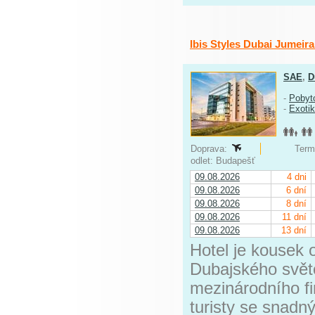
Ibis Styles Dubai Jumeir
SAE
,
D
-
Pobyt
-
Exoti
Doprava:
Termí
odlet: Budapešť
09.08.2026
4 dni
09.08.2026
6 dní
09.08.2026
8 dní
09.08.2026
11 dní
09.08.2026
13 dní
Hotel je kousek 
Dubajského svět
mezinárodního fi
turisty se snad