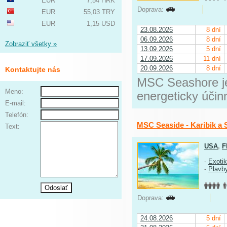
EUR
7,54 HRK
Doprava:
EUR
55,03 TRY
EUR
1,15 USD
23.08.2026
8 dní
06.09.2026
8 dní
Zobraziť všetky »
13.09.2026
5 dní
17.09.2026
11 dní
20.09.2026
8 dní
Kontaktujte nás
MSC Seashore je 
Meno:
energeticky úči
E-mail:
Telefón:
MSC Seaside - Karibik a 
Text:
USA
,
F
-
Exoti
-
Plavb
Doprava:
24.08.2026
5 dní