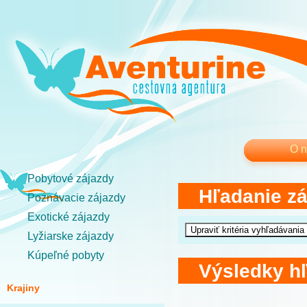
O 
Pobytové zájazdy
Hľadanie z
Poznávacie zájazdy
Exotické zájazdy
Lyžiarske zájazdy
Kúpeľné pobyty
Výsledky h
Krajiny