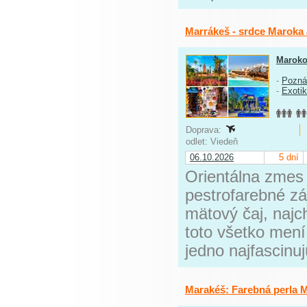
Marrákeš - srdce Maroka
Marok
-
Pozná
-
Exoti
Doprava:
odlet: Viedeň
06.10.2026
5 dní
Orientálna zmes 
pestrofarebné zá
mätový čaj, najch
toto všetko mení
jedno najfascinu
Marakéš: Farebná perla 