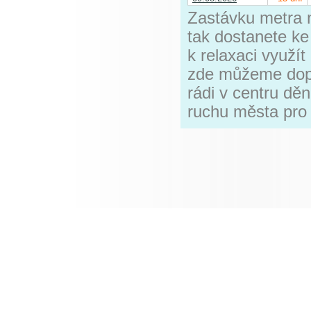
Zastávku metra n
tak dostanete k
k relaxaci využí
zde můžeme dopor
rádi v centru děn
ruchu města pro