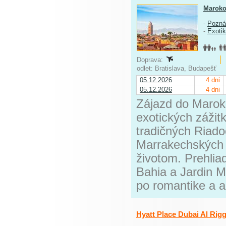
Marok
-
Pozná
-
Exoti
Doprava:
odlet: Bratislava, Budapešť
05.12.2026
4 dni
05.12.2026
4 dni
Zájazd do Maroka
exotických zážit
tradičných Riado
Marrakechských 
životom. Prehlia
Bahia a Jardin Ma
po romantike a au
Hyatt Place Dubai Al Rig