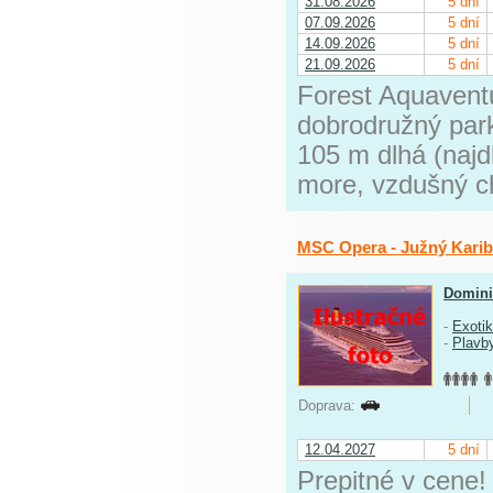
31.08.2026
5 dní
07.09.2026
5 dní
14.09.2026
5 dní
21.09.2026
5 dní
Forest Aquavent
dobrodružný park
105 m dlhá (naj
more, vzdušný ch
MSC Opera - Južný Karib
Domini
-
Exoti
-
Plavb
Doprava:
12.04.2027
5 dní
Prepitné v cene!