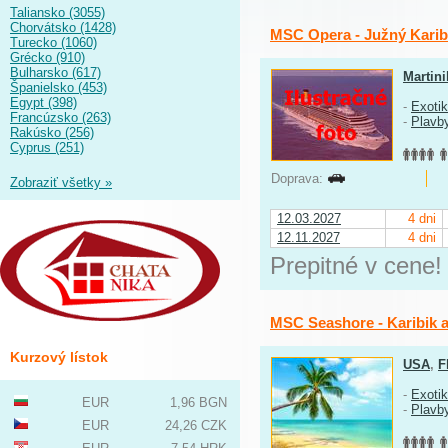
Taliansko (3055)
Chorvátsko (1428)
MSC Opera - Južný Karibi
Turecko (1060)
Grécko (910)
Bulharsko (617)
Martini
Španielsko (453)
Egypt (398)
-
Exoti
Francúzsko (263)
-
Plavb
Rakúsko (256)
Cyprus (251)
Doprava:
Zobraziť všetky »
12.03.2027
4 dni
12.11.2027
4 dni
Prepitné v cene!
MSC Seashore - Karibik a
Kurzový lístok
USA
,
F
-
Exoti
EUR
1,96 BGN
-
Plavb
EUR
24,26 CZK