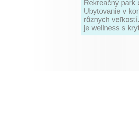
Rekreačný park 
Ubytovanie v ko
rôznych veľkostí
je wellness s k