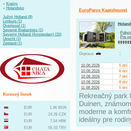
«
Krajiny
«
Holandsko
EuroParcs Kaatsheuvel
Južný Holland (8)
Limburg (1)
Holand
Overijssel (1)
Severné Brabantsko (1)
-
Pobyt
Severný Holland (Amsterdam) (20)
-
Pre ro
Utrecht (1)
Zeeland (1)
Doprava:
10.08.2026
5 dní
10.08.2026
6 dní
10.08.2026
7 dní
10.08.2026
8 dní
11.08.2026
5 dní
Kurzový lístok
Rekreačný park 
Duinen, známom 
EUR
1,96 BGN
moderne a komfo
EUR
24,26 CZK
ideálny pre rodin
EUR
7,54 HRK
EUR
55,03 TRY