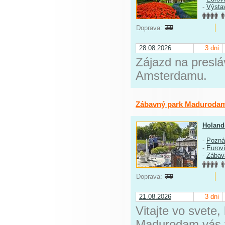
-
Výstav
Doprava:
28.08.2026
3 dni
Zájazd na presl
Amsterdamu.
Zábavný park Madurodam
Holand
-
Pozná
-
Eurov
-
Zábav
Doprava:
21.08.2026
3 dni
Vitajte vo svete
Madurodam vás v