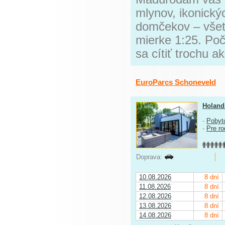
mlynov, ikonický
domčekov – všet
mierke 1:25. Poč
sa cítiť trochu ak
EuroParcs Schoneveld
Holand
-
Pobyt
-
Pre ro
Doprava:
10.08.2026
8 dní
11.08.2026
8 dní
12.08.2026
8 dní
13.08.2026
8 dní
14.08.2026
8 dní