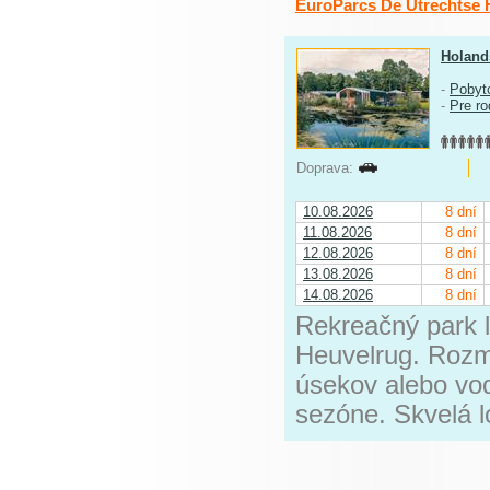
EuroParcs De Utrechtse 
Holand
-
Pobyt
-
Pre ro
Doprava:
10.08.2026
8 dní
11.08.2026
8 dní
12.08.2026
8 dní
13.08.2026
8 dní
14.08.2026
8 dní
Rekreačný park l
Heuvelrug. Rozma
úsekov alebo vod
sezóne. Skvelá lo