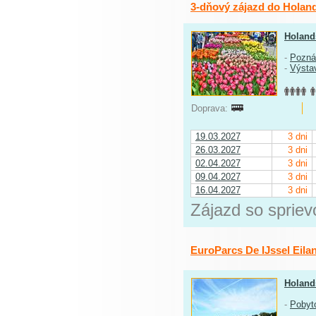
3-dňový zájazd do Holand
Holand
-
Pozná
-
Výstav
Doprava:
19.03.2027
3 dni
26.03.2027
3 dni
02.04.2027
3 dni
09.04.2027
3 dni
16.04.2027
3 dni
Zájazd so sprie
EuroParcs De IJssel Eila
Holand
-
Pobyt