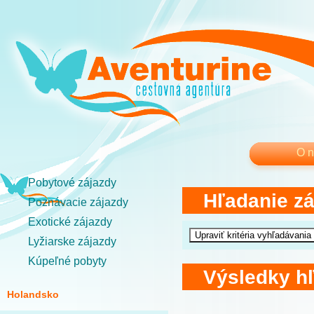
O 
Pobytové zájazdy
Hľadanie z
Poznávacie zájazdy
Exotické zájazdy
Lyžiarske zájazdy
Kúpeľné pobyty
Výsledky h
Holandsko