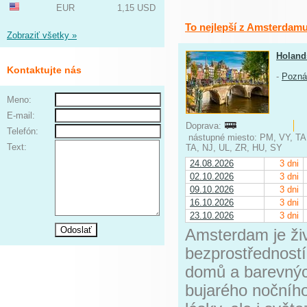
EUR
1,15 USD
To nejlepší z Amsterdam
Zobraziť všetky »
Holand
Kontaktujte nás
-
Pozná
Meno:
E-mail:
Doprava:
Telefón:
nástupné miesto: PM, VY, TA
Text:
TA, NJ, UL, ZR, HU, SY
24.08.2026
3 dni
02.10.2026
3 dni
09.10.2026
3 dni
16.10.2026
3 dni
23.10.2026
3 dni
Amsterdam je ži
bezprostředností
domů a barevných
bujarého nočního