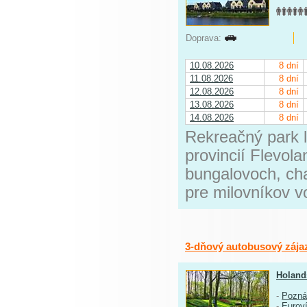
Doprava:
10.08.2026
8 dní
11.08.2026
8 dní
12.08.2026
8 dní
13.08.2026
8 dní
14.08.2026
8 dní
Rekreačný park 
provincií Flevol
bungalovoch, ch
pre milovníkov v
3-dňový autobusový zája
Holand
-
Pozná
-
Eurov