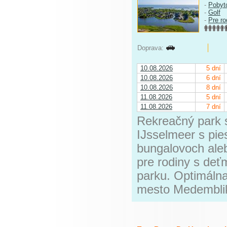
-
Pobyt
-
Golf
-
Pre ro
Doprava:
10.08.2026
5 dní
10.08.2026
6 dní
10.08.2026
8 dní
11.08.2026
5 dní
11.08.2026
7 dní
Rekreačný park s
IJsselmeer s pi
bungalovoch ale
pre rodiny s deť
parku. Optimálna
mesto Medemblik