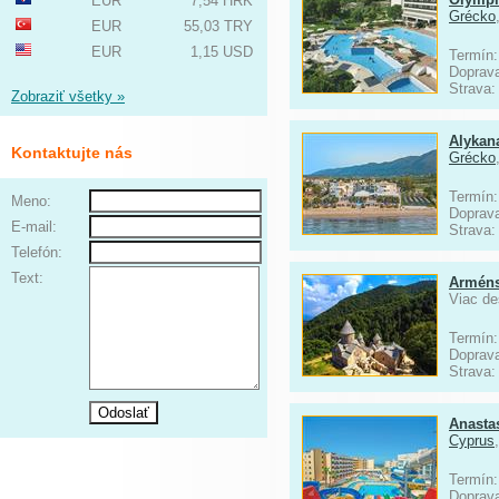
EUR
7,54 HRK
Grécko
EUR
55,03 TRY
EUR
1,15 USD
Termín:
Doprav
Strava
Zobraziť všetky »
Alykan
Kontaktujte nás
Grécko
Termín:
Meno:
Doprav
E-mail:
Strava
Telefón:
Text:
Arméns
Viac de
Termín:
Doprav
Strava
Anasta
Cyprus
Termín:
Doprav