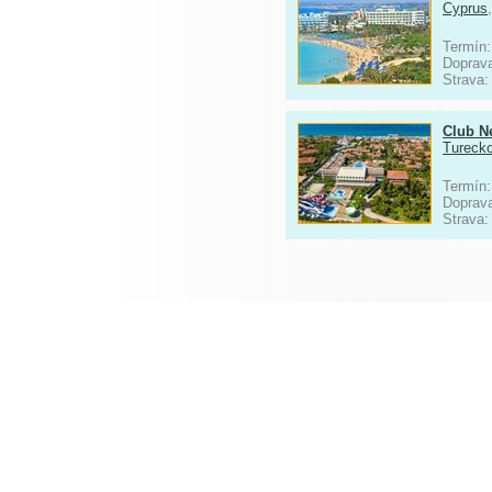
Cyprus
Termín:
Doprav
Strava
Club N
Tureck
Termín:
Doprav
Strava