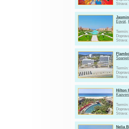
Strava
Jasmin
Egypt
,
Termín:
Doprav
Strava
Flambo
Španiel
Termín:
Doprav
Strava
Hilton 
Kapverd
Termín:
Doprav
Strava
Nelia 