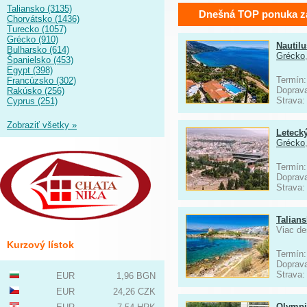
Taliansko (3135)
Dnešná TOP ponuka z
Chorvátsko (1436)
Turecko (1057)
Grécko (910)
Nautilu
Bulharsko (614)
Grécko
Španielsko (453)
Egypt (398)
Termín:
Francúzsko (302)
Doprav
Rakúsko (256)
Strava
Cyprus (251)
Zobraziť všetky »
Leteck
Grécko
Termín:
Doprav
Strava
Talians
Viac de
Kurzový lístok
Termín:
Doprav
Strava
EUR
1,96 BGN
EUR
24,26 CZK
Olympi