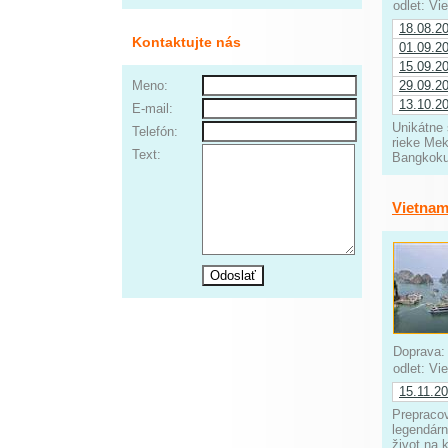
odlet: V
18.08.2
Kontaktujte nás
01.09.2
15.09.2
Meno:
29.09.2
13.10.2
E-mail:
Unikátne 
Telefón:
rieke Me
Text:
Bangkoku,
Vietnam
Doprava
odlet: V
15.11.2
Prepracov
legendárn
život na 