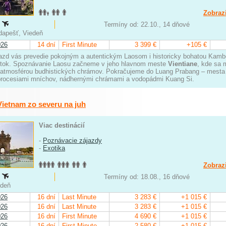
Zobrazi
:
Termíny od: 22.10., 14 dňové
udapešť, Viedeň
026
14 dní
First Minute
3 399 €
+105 €
azd vás prevedie pokojným a autentickým Laosom i historicky bohatou Kamb
itok. Spoznávanie Laosu začneme v jeho hlavnom meste
Vientiane
, kde sa 
 atmosférou budhistických chrámov. Pokračujeme do Luang Prabang – mes
procesiami mníchov, nádhernými chrámami a vodopádmi Kuang Si.
Vietnam zo severu na juh
Viac destinácií
-
Poznávacie zájazdy
-
Exotika
Zobrazi
:
Termíny od: 18.08., 16 dňové
iedeň
026
16 dní
Last Minute
3 283 €
+1 015 €
026
16 dní
Last Minute
3 283 €
+1 015 €
026
16 dní
First Minute
4 690 €
+1 015 €
026
16 dní
First Minute
2 580 €
+1 015 €