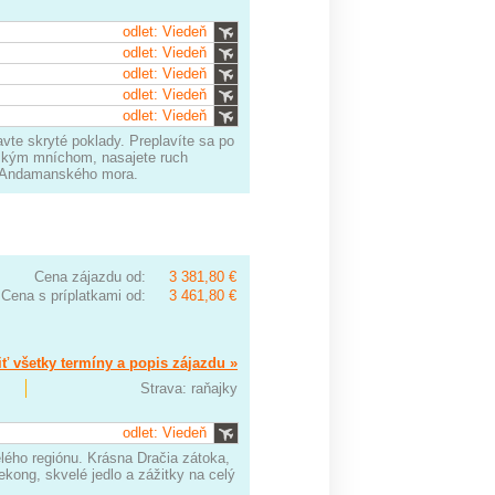
odlet: Viedeň
odlet: Viedeň
odlet: Viedeň
odlet: Viedeň
odlet: Viedeň
avte skryté poklady. Preplavíte sa po
ským mníchom, nasajete ruch
ch Andamanského mora.
Cena zájazdu od:
3 381,80 €
Cena s príplatkami od:
3 461,80 €
ť všetky termíny a popis zájazdu »
Strava: raňajky
odlet: Viedeň
lého regiónu. Krásna Dračia zátoka,
ong, skvelé jedlo a zážitky na celý