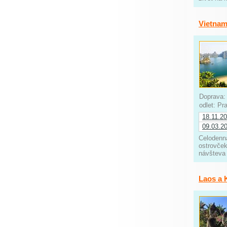
Vietnam
Doprava
odlet: P
18.11.2
09.03.2
Celodenná
ostrovček
návšteva 
Laos a 