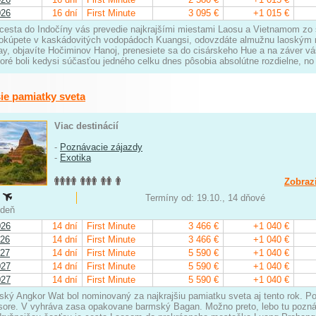
026
16 dní
First Minute
3 095 €
+1 015 €
cesta do Indočíny vás prevedie najkrajšími miestami Laosu a Vietnamom zo s
okúpete v kaskádovitých vodopádoch Kuangsi, odovzdáte almužnu laoským m
y, objavíte Hočiminov Hanoj, prenesiete sa do cisárskeho Hue a na záver vás
ktoré boli kedysi súčasťou jedného celku dnes pôsobia absolútne rozdielne, 
šie pamiatky sveta
Viac destinácií
-
Poznávacie zájazdy
-
Exotika
Zobrazi
:
Termíny od: 19.10., 14 dňové
iedeň
026
14 dní
First Minute
3 466 €
+1 040 €
026
14 dní
First Minute
3 466 €
+1 040 €
027
14 dní
First Minute
5 590 €
+1 040 €
027
14 dní
First Minute
5 590 €
+1 040 €
027
14 dní
First Minute
5 590 €
+1 040 €
ý Angkor Wat bol nominovaný za najkrajšiu pamiatku sveta aj tento rok. Po
isore. V vyhráva zasa opakovane barmský Bagan. Možno preto, lebo tu pozn