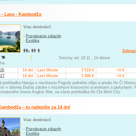
 - Laos - Kambodža
Viac destinácií
-
Poznávacie zájazdy
-
Exotika
Zobrazi
:
Termíny od: 18.11., 14 dňové
raha
026
14 dní
Last Minute
3 519 €
+0 €
027
14 dní
Last Minute
3 499 €
+0 €
 prehliadka Hanoja s návštevou Pagody jediného stĺpu a areálu Ho Či Minov
ov v slávnej Dračej zátoke s kúzelnými krasovými scenériami a jaskyňami. 
strateného mesta Angkor Wat, na záver prehliadka Ho Chi Minh City.
Kambodža – to najlepšie za 14 dní
Viac destinácií
-
Poznávacie zájazdy
-
Exotika