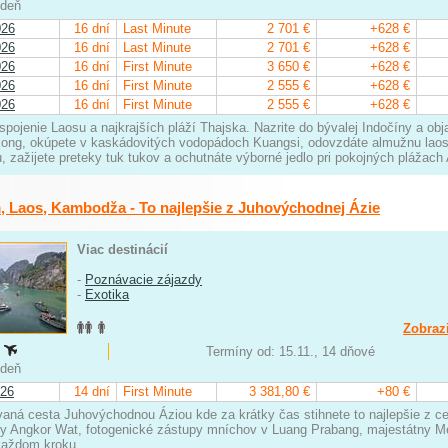
iedeň
026
16 dní
Last Minute
2 701 €
+628 €
026
16 dní
Last Minute
2 701 €
+628 €
026
16 dní
First Minute
3 650 €
+628 €
026
16 dní
First Minute
2 555 €
+628 €
026
16 dní
First Minute
2 555 €
+628 €
spojenie Laosu a najkrajších pláží Thajska. Nazrite do bývalej Indočíny a obj
kong, okúpete v kaskádovitých vodopádoch Kuangsi, odovzdáte almužnu lao
 zažijete preteky tuk tukov a ochutnáte výborné jedlo pri pokojných pláža
, Laos, Kambodža - To najlepšie z Juhovýchodnej Ázie
Viac destinácií
-
Poznávacie zájazdy
-
Exotika
Zobrazi
:
Termíny od: 15.11., 14 dňové
iedeň
026
14 dní
First Minute
3 381,80 €
+80 €
aná cesta Juhovýchodnou Áziou kde za krátky čas stihnete to najlepšie z ce
y Angkor Wat, fotogenické zástupy mníchov v Luang Prabang, majestátny Mek
každom kroku.