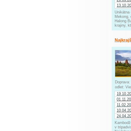
13.10.2
Unikátna 
Mekong, 
Halong Ba
krajiny, 
Najkraj
Doprava
odlet: V
19.10.2
01.11.2
11.02.2
10.04.2
24.04.2
Kambodžsk
v tripadv