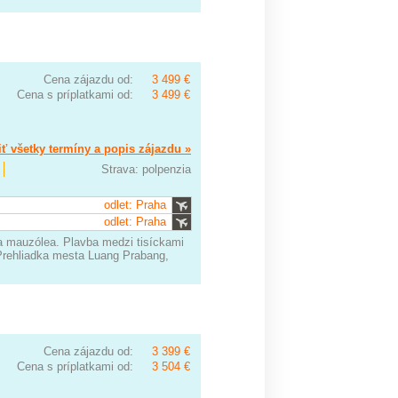
Cena zájazdu od:
3 499 €
Cena s príplatkami od:
3 499 €
ť všetky termíny a popis zájazdu »
Strava: polpenzia
odlet: Praha
odlet: Praha
a mauzólea. Plavba medzi tisíckami
Prehliadka mesta Luang Prabang,
Cena zájazdu od:
3 399 €
Cena s príplatkami od:
3 504 €