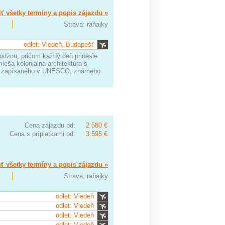
ť všetky termíny a popis zájazdu »
Strava: raňajky
odlet: Viedeň, Budapešť
odžou, pričom každý deň prinesie
mieša koloniálna architektúra s
ta zapísaného v UNESCO, známeho
Cena zájazdu od:
2 580 €
Cena s príplatkami od:
3 595 €
ť všetky termíny a popis zájazdu »
Strava: raňajky
odlet: Viedeň
odlet: Viedeň
odlet: Viedeň
odlet: Viedeň