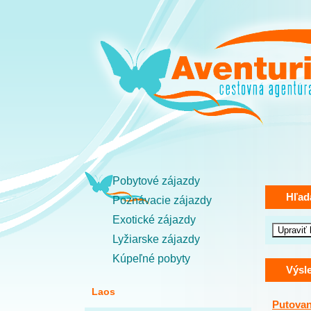
Pobytové zájazdy
Hľad
Poznávacie zájazdy
Exotické zájazdy
Lyžiarske zájazdy
Kúpeľné pobyty
Výsl
Laos
Putova