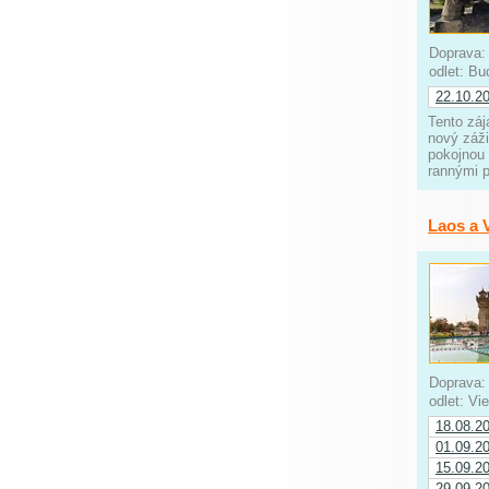
Doprava
odlet: B
22.10.2
Tento záj
nový záž
pokojnou
rannými 
Laos a 
Doprava
odlet: V
18.08.2
01.09.2
15.09.2
29.09.2