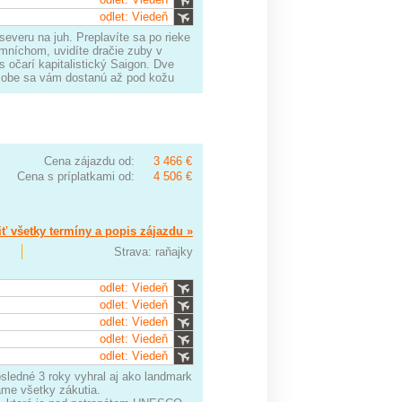
odlet: Viedeň
everu na juh. Preplavíte sa po rieke
níchom, uvidíte dračie zuby v
 očarí kapitalistický Saigon. Dve
no obe sa vám dostanú až pod kožu
Cena zájazdu od:
3 466 €
Cena s príplatkami od:
4 506 €
ť všetky termíny a popis zájazdu »
Strava: raňajky
odlet: Viedeň
odlet: Viedeň
odlet: Viedeň
odlet: Viedeň
odlet: Viedeň
sledné 3 roky vyhral aj ako landmark
áme všetky zákutia.