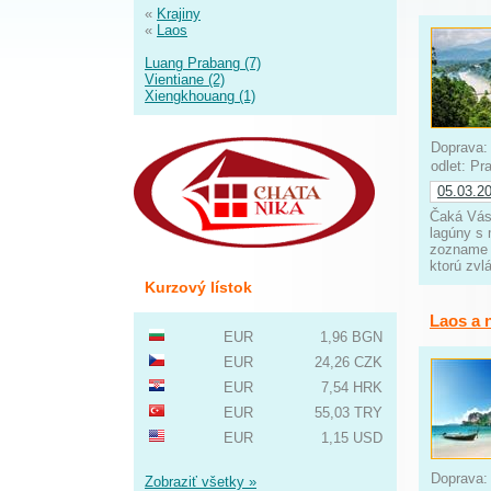
«
Krajiny
«
Laos
Luang Prabang (7)
Vientiane (2)
Xiengkhouang (1)
Doprava
odlet: P
05.03.2
Čaká Vás
lagúny s
zozname 
ktorú zvl
Kurzový lístok
Laos a n
EUR
1,96 BGN
EUR
24,26 CZK
EUR
7,54 HRK
EUR
55,03 TRY
EUR
1,15 USD
Doprava
Zobraziť všetky »