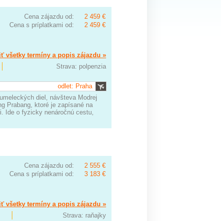
Cena zájazdu od:
2 459 €
Cena s príplatkami od:
2 459 €
ť všetky termíny a popis zájazdu »
Strava: polpenzia
odlet: Praha
umeleckých diel, návšteva Modrej
g Prabang, ktoré je zapísané na
Ide o fyzicky nenáročnú cestu,
Cena zájazdu od:
2 555 €
Cena s príplatkami od:
3 183 €
ť všetky termíny a popis zájazdu »
Strava: raňajky