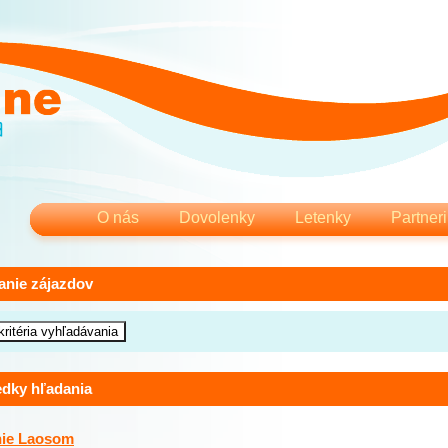
O nás
Dovolenky
Letenky
Partneri
anie zájazdov
edky hľadania
nie Laosom