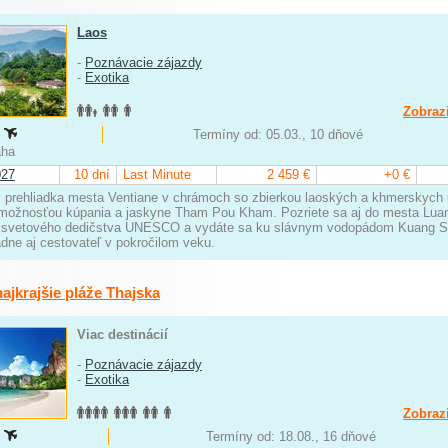
Laos
-
Poznávacie zájazdy
-
Exotika
Zobrazi
:
Termíny od: 05.03., 10 dňové
raha
027
10 dní
Last Minute
2 459 €
+0 €
 prehliadka mesta Ventiane v chrámoch so zbierkou laoských a khmerskych 
 možnosťou kúpania a jaskyne Tham Pou Kham. Pozriete sa aj do mesta Luan
svetového dedičstva UNESCO a vydáte sa ku slávnym vodopádom Kuang Si. 
ádne aj cestovateľ v pokročilom veku.
ajkrajšie pláže Thajska
Viac destinácií
-
Poznávacie zájazdy
-
Exotika
Zobrazi
:
Termíny od: 18.08., 16 dňové