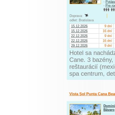
-
Potáp
-
Pre ro
Doprava:
odlet: Bratislava
15.12.2026
9 dní
15.12.2026
16 dní
22.12.2026
9 dní
22.12.2026
16 dní
29.12.2026
9 dní
Hotel sa nachádz
Cane. 3 bazény, 7
reštaurácií (mexi
spa centrum, det
Vista Sol Punta Cana Be
Domini
Bávaro