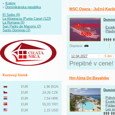
«
Krajiny
«
Dominikánska republika
MSC Opera - Južný Karib
El Seibo (6)
La Altagracia (Punta Cana) (123)
Domini
La Romana (5)
San Pedro de Macorís (2)
-
Exoti
Santo Domingo (2)
-
Plavb
Doprava:
12.04.2027
5 dní
Prepitné v cene!
Kurzový lístok
Hm Alma De Bayahibe
EUR
1,96 BGN
Domini
EUR
24,26 CZK
-
Pobyt
EUR
7,54 HRK
-
Exoti
EUR
55,03 TRY
-
Potáp
-
Len p
EUR
1,15 USD