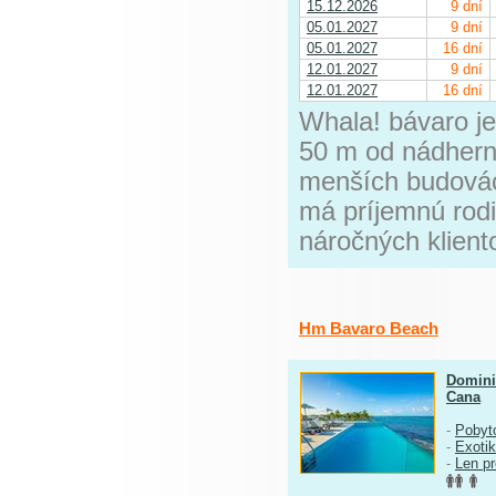
15.12.2026
9 dní
05.01.2027
9 dní
05.01.2027
16 dní
12.01.2027
9 dní
12.01.2027
16 dní
Whala! bávaro je
50 m od nádherne
menších budovác
má príjemnú rodi
náročných klient
Hm Bavaro Beach
Domini
Cana
-
Pobyt
-
Exoti
-
Len p