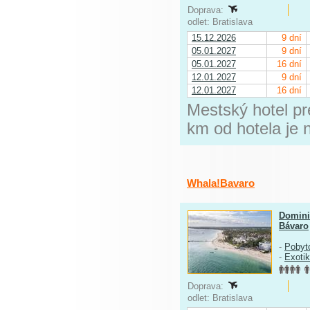
Doprava:
odlet: Bratislava
15.12.2026
9 dní
05.01.2027
9 dní
05.01.2027
16 dní
12.01.2027
9 dní
12.01.2027
16 dní
Mestský hotel pr
km od hotela je
Whala!Bavaro
Domini
Bávaro
-
Pobyt
-
Exoti
Doprava:
odlet: Bratislava