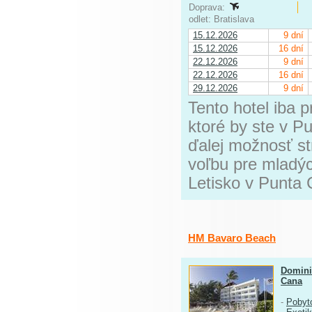
Doprava:
odlet: Bratislava
15.12.2026
9 dní
15.12.2026
16 dní
22.12.2026
9 dní
22.12.2026
16 dní
29.12.2026
9 dní
Tento hotel iba 
ktoré by ste v P
ďalej možnosť st
voľbu pre mladých
Letisko v Punta 
HM Bavaro Beach
Domini
Cana
-
Pobyt