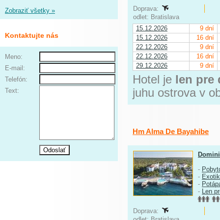
Doprava:
Zobraziť všetky »
odlet: Bratislava
15.12.2026
9 dní
Kontaktujte nás
15.12.2026
16 dní
22.12.2026
9 dní
22.12.2026
16 dní
Meno:
29.12.2026
9 dní
E-mail:
Hotel je
len pre
Telefón:
juhu ostrova v ob
Text:
Hm Alma De Bayahibe
Domini
-
Pobyt
-
Exoti
-
Potáp
-
Len p
Doprava:
odlet: Bratislava