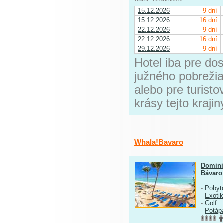
15.12.2026
9 dní
15.12.2026
16 dní
22.12.2026
9 dní
22.12.2026
16 dní
29.12.2026
9 dní
Hotel iba pre do
južného pobrežia
alebo pre turist
krásy tejto krajin
Whala!Bavaro
Domini
Bávaro
-
Pobyt
-
Exoti
-
Golf
-
Potáp