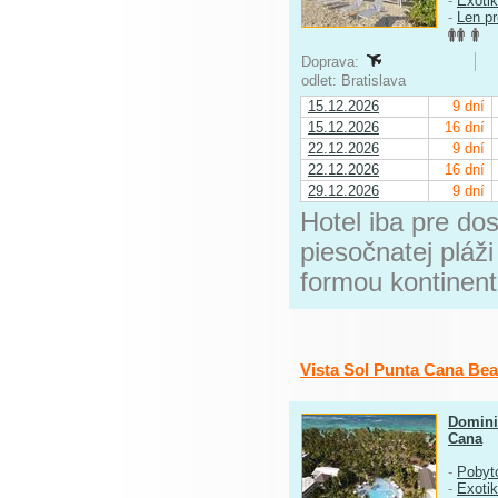
-
Exoti
-
Len p
Doprava:
odlet: Bratislava
15.12.2026
9 dní
15.12.2026
16 dní
22.12.2026
9 dní
22.12.2026
16 dní
29.12.2026
9 dní
Hotel iba pre dos
piesočnatej pláž
formou kontinentá
Vista Sol Punta Cana Be
Domini
Cana
-
Pobyt
-
Exoti