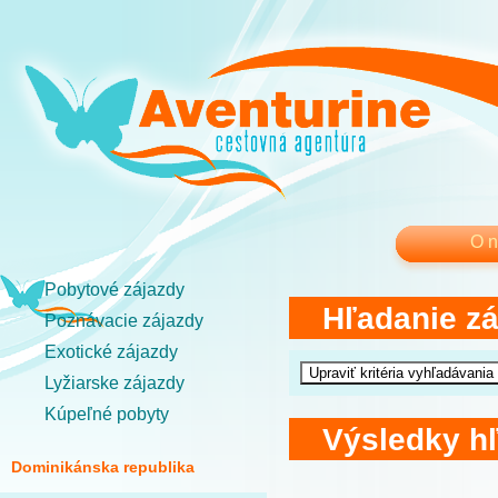
O 
Pobytové zájazdy
Hľadanie z
Poznávacie zájazdy
Exotické zájazdy
Lyžiarske zájazdy
Kúpeľné pobyty
Výsledky h
Dominikánska republika