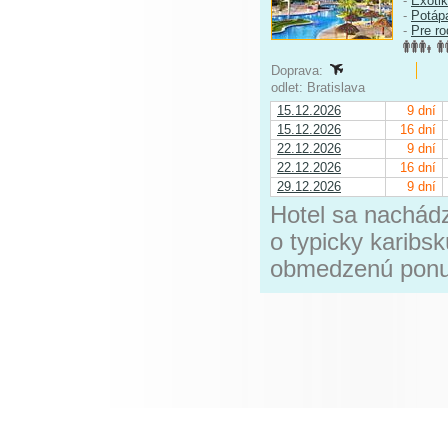
-
Exoti
-
Potáp
-
Pre ro
Doprava:
odlet: Bratislava
15.12.2026
9 dní
15.12.2026
16 dní
22.12.2026
9 dní
22.12.2026
16 dní
29.12.2026
9 dní
Hotel sa nachádz
o typicky karibs
obmedzenú ponu