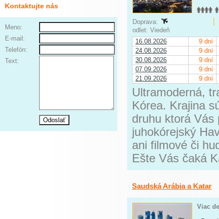
Kontaktujte nás
Doprava:
Meno:
odlet: Viedeň
E-mail:
16.08.2026
9 dní
Telefón:
24.08.2026
9 dní
30.08.2026
9 dní
Text:
07.09.2026
9 dní
21.09.2026
9 dní
Ultramoderná, tr
Kórea. Krajina s
druhu ktorá Vás 
juhokórejský Ha
ani filmové či h
Ešte Vás čaká Kat
Saudská Arábia a Katar
Viac de