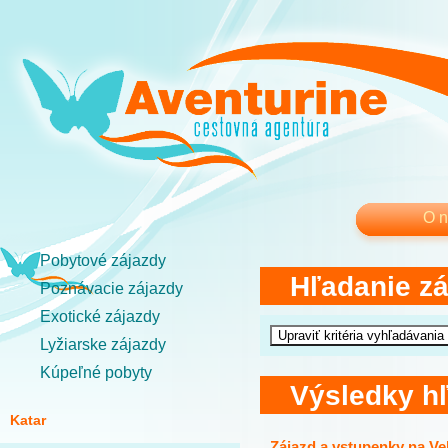
O 
Pobytové zájazdy
Hľadanie z
Poznávacie zájazdy
Exotické zájazdy
Lyžiarske zájazdy
Kúpeľné pobyty
Výsledky h
Katar
Zájazd a vstupenky na Ve