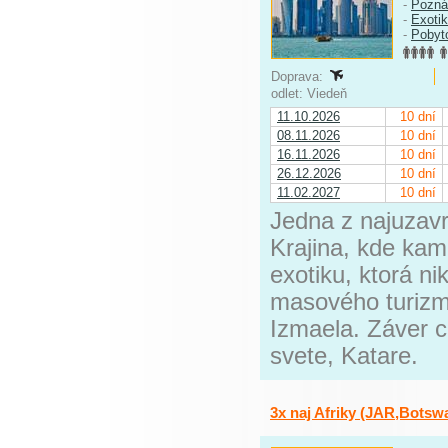
-
Pozná
-
Exoti
-
Pobyt
Doprava:
odlet: Viedeň
11.10.2026
10 dní
08.11.2026
10 dní
16.11.2026
10 dní
26.12.2026
10 dní
11.02.2027
10 dní
Jedna z najuzavr
Krajina, kde kamk
exotiku, ktorá ni
masového turizmu
Izmaela. Záver c
svete, Katare.
3x naj Afriky (JAR,Bots