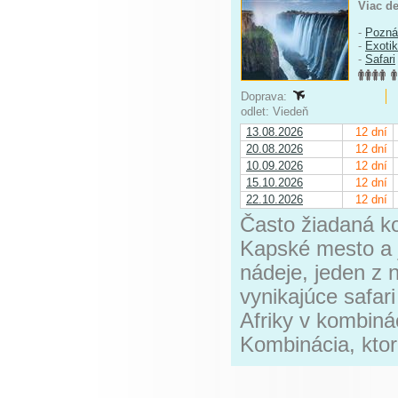
Viac de
-
Pozná
-
Exoti
-
Safari
Doprava:
odlet: Viedeň
13.08.2026
12 dní
20.08.2026
12 dní
10.09.2026
12 dní
15.10.2026
12 dní
22.10.2026
12 dní
Často žiadaná ko
Kapské mesto a j
nádeje, jeden z n
vynikajúce safari
Afriky v kombiná
Kombinácia, ktor