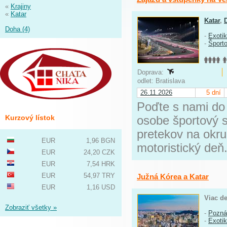
«
Krajiny
«
Katar
Katar
,
Doha (4)
-
Exoti
-
Športo
Doprava:
odlet: Bratislava
26.11.2026
5 dní
Poďte s nami do 
Kurzový lístok
osobe športový s
pretekov na okruh
EUR
1,96 BGN
motoristický deň
EUR
24,20 CZK
EUR
7,54 HRK
EUR
54,97 TRY
Južná Kórea a Katar
EUR
1,16 USD
Viac de
Zobraziť všetky »
-
Pozná
-
Exoti