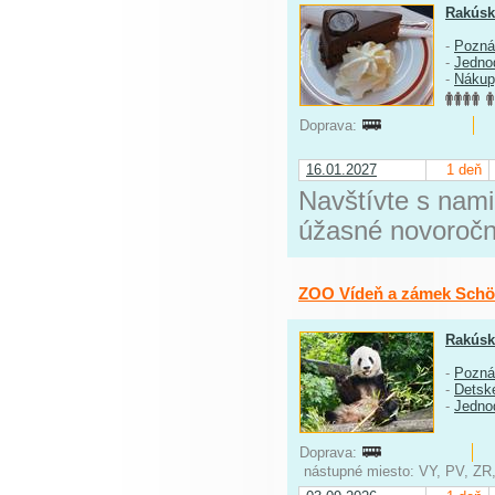
Rakús
-
Pozná
-
Jedno
-
Nákup
Doprava:
16.01.2027
1 deň
Navštívte s nami
úžasné novoročn
ZOO Vídeň a zámek Sch
Rakús
-
Pozná
-
Detské
-
Jedno
Doprava:
nástupné miesto: VY, PV, ZR