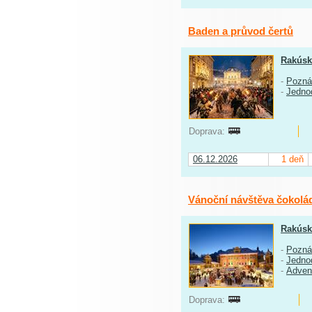
Baden a průvod čertů
Rakús
-
Pozná
-
Jedno
Doprava:
06.12.2026
1 deň
Vánoční návštěva čokolá
Rakús
-
Pozná
-
Jedno
-
Adven
Doprava: