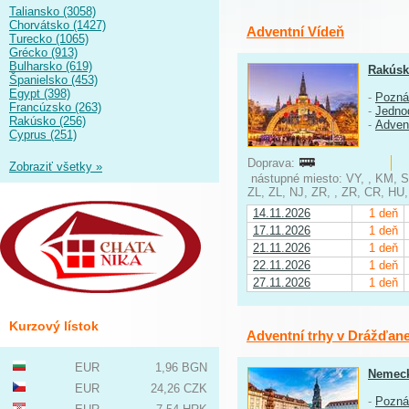
Taliansko (3058)
Chorvátsko (1427)
Adventní Vídeň
Turecko (1065)
Grécko (913)
Bulharsko (619)
Rakús
Španielsko (453)
Egypt (398)
-
Pozná
Francúzsko (263)
-
Jedno
Rakúsko (256)
-
Adven
Cyprus (251)
Doprava:
Zobraziť všetky »
nástupné miesto: VY, , KM, S
ZL, ZL, NJ, ZR, , ZR, CR, HU
14.11.2026
1 deň
17.11.2026
1 deň
21.11.2026
1 deň
22.11.2026
1 deň
27.11.2026
1 deň
Kurzový lístok
Adventní trhy v Drážďan
EUR
1,96 BGN
Nemec
EUR
24,26 CZK
-
Pozná