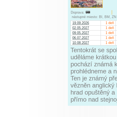
Doprava:
nástupné miesto: BI, BM, ZN
19.09.2026
1 deň
02.05.2027
1 deň
09.05.2027
1 deň
06.07.2027
1 deň
10.08.2027
1 deň
Tentokrát se sp
uděláme krátkou
pochází známá k
prohlédneme a n
Ten je známý pře
vězněn anglický 
hrad opuštěný a 
přímo nad stejn