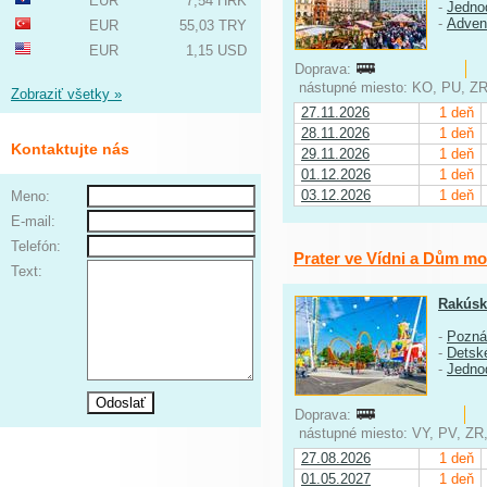
EUR
7,54 HRK
-
Jedno
-
Adven
EUR
55,03 TRY
EUR
1,15 USD
Doprava:
nástupné miesto: KO, PU, ZR,
Zobraziť všetky »
27.11.2026
1 deň
28.11.2026
1 deň
Kontaktujte nás
29.11.2026
1 deň
01.12.2026
1 deň
03.12.2026
1 deň
Meno:
E-mail:
Telefón:
Prater ve Vídni a Dům mo
Text:
Rakús
-
Pozná
-
Detské
-
Jedno
Doprava:
nástupné miesto: VY, PV, ZR
27.08.2026
1 deň
01.05.2027
1 deň