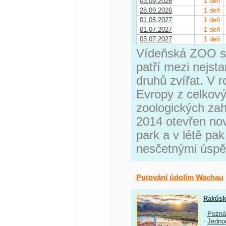
03.09.2026
1 deň
28.09.2026
1 deň
01.05.2027
1 deň
01.07.2027
1 deň
05.07.2027
1 deň
Vídeňská ZOO s
patří mezi nejst
druhů zvířat. V 
Evropy z celkov
zoologických zah
2014 otevřen nov
park a v létě pa
nesčetnými úspě
Putování údolím Wachau
Rakús
-
Pozná
-
Jedno