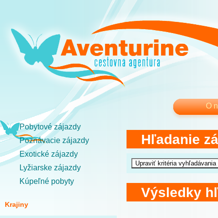
O 
Pobytové zájazdy
Hľadanie z
Poznávacie zájazdy
Exotické zájazdy
Lyžiarske zájazdy
Kúpeľné pobyty
Výsledky h
Krajiny