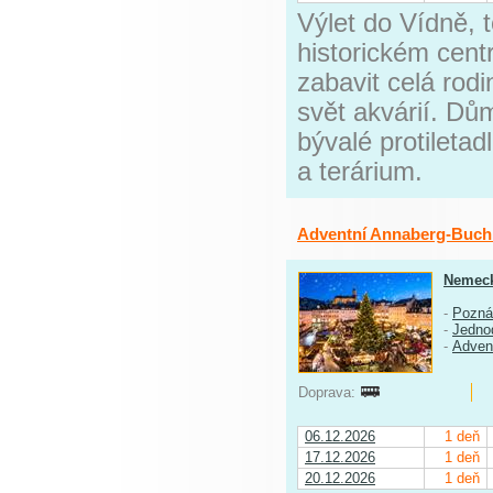
Výlet do Vídně, 
historickém cen
zabavit celá rodi
svět akvárií. Dů
bývalé protileta
a terárium.
Adventní Annaberg-Buch
Nemec
-
Pozná
-
Jedno
-
Adven
Doprava:
06.12.2026
1 deň
17.12.2026
1 deň
20.12.2026
1 deň