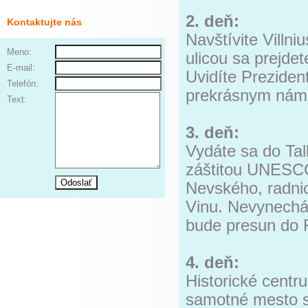
2. deň:
Kontaktujte nás
Navštívite Villn
Meno:
ulicou sa prejde
E-mail:
Uvidíte Preziden
Telefón:
prekrásnym náme
Text:
3. deň:
Vydáte sa do Tal
záštitou UNESCO
Nevského, radni
Vinu. Nevynechát
bude presun do 
4. deň:
Historické cent
samotné mesto sa