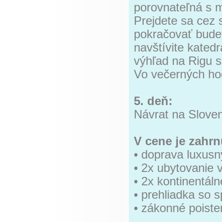
porovnateľná s m
Prejdete sa cez 
pokračovať bude
navštívite kated
výhľad na Rigu 
Vo večerných ho
5. deň:
Návrat na Slove
V cene je zahrn
• doprava luxus
• 2x ubytovanie 
• 2x kontinentáln
• prehliadka so 
• zákonné poiste