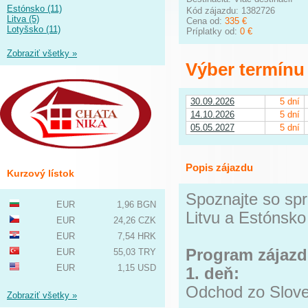
Estónsko (11)
Kód zájazdu: 1382726
Litva (5)
Cena od:
335 €
Lotyšsko (11)
Príplatky od:
0 €
Zobraziť všetky »
Výber termínu
30.09.2026
5 dní
14.10.2026
5 dní
05.05.2027
5 dní
Popis zájazdu
Kurzový lístok
Spoznajte so spr
EUR
1,96 BGN
Litvu a Estónsk
EUR
24,26 CZK
EUR
7,54 HRK
Program zájazd
EUR
55,03 TRY
EUR
1,15 USD
1. deň:
Odchod zo Slove
Zobraziť všetky »