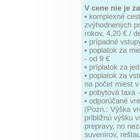
V cene nie je z
• komplexné cest
zvýhodnených po
rokov, 4,20 € / 
• prípadné vstup
• poplatok za mi
- od 9 €
• príplatok za j
• poplatok za vs
na počet miest v
• pobytová taxa 
• odporúčané vr
(Pozn.: Výška v
približnú výšku 
prepravy, no nez
suvenírov, reštau