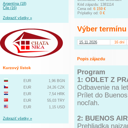
Argentína (18)
Kód zájazdu: 1381114
Čile (16)
Cena od:
6 159 €
Príplatky od:
0 €
Zobraziť všetky »
Výber termínu
15.11.2026
16 dní
Popis zájazdu
Kurzový lístok
Program
1: ODLET Z PR
EUR
1,96 BGN
Odbavenie na let
EUR
24,26 CZK
Prílet do Buenos 
EUR
7,54 HRK
EUR
55,03 TRY
nocľah.
EUR
1,15 USD
2: BUENOS AI
Zobraziť všetky »
Prehliadka najza