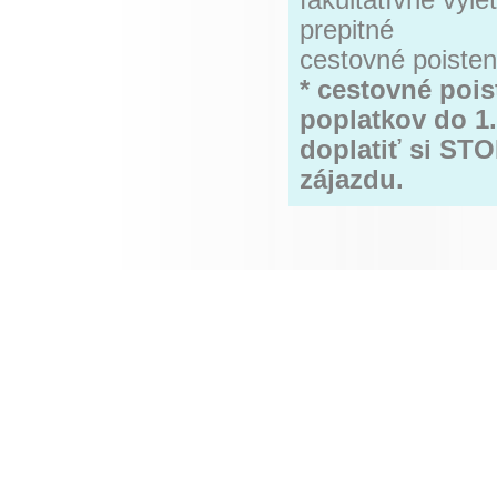
fakultatívne výle
prepitné
cestovné poiste
* cestovné poi
poplatkov do 1
doplatiť si ST
zájazdu.