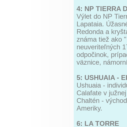
4: NP TIERRA
Výlet do NP Tier
Lapataia. Úžasné
Redonda a kryštá
známa tiež ako "
neuveriteľných 
odpočinok, prípa
väznice, námorní
5: USHUAIA - 
Ushuaia - indivi
Calafate v južne
Chaltén - východ
Ameriky.
6: LA TORRE