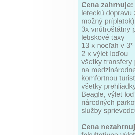
Cena zahrnuje:
leteckú dopravu 
možný príplatok)
3x vnútroštátny p
letiskové taxy
13 x nocľah v 3*
2 x výlet loďou
všetky transfery
na medzinárodnej
komfortnou turis
všetky prehliadk
Beagle, výlet lo
národných parkov
služby sprievodc
Cena nezahrnuj