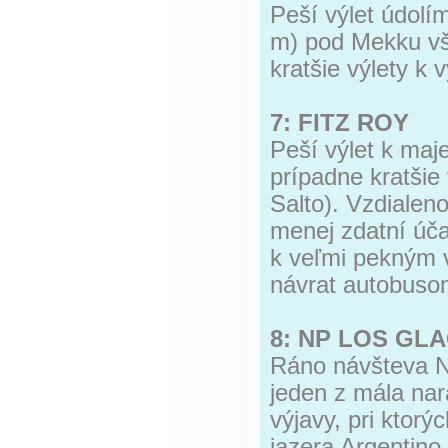
Peší výlet údolí
m) pod Mekku vše
kratšie výlety k
7: FITZ ROY
Peší výlet k maje
prípadne kratšie 
Salto). Vzdialeno
menej zdatní úča
k veľmi pekným
návrat autobusom
8: NP LOS GL
Ráno návšteva N
jeden z mála na
výjavy, pri ktor
jazera Argentino