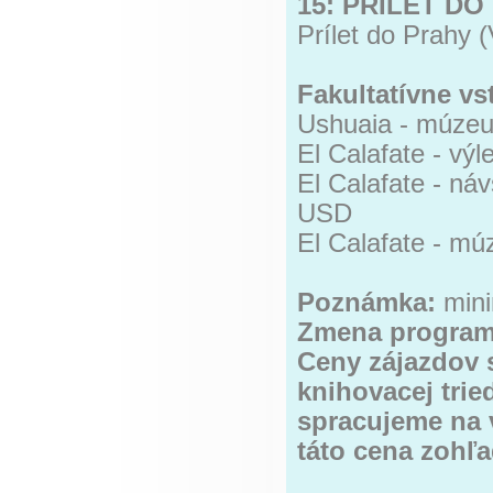
15: PRÍLET DO
Prílet do Prahy (
Fakultatívne vs
Ushuaia - múzeu
El Calafate - vý
El Calafate - ná
USD
El Calafate - m
Poznámka:
min
Zmena program
Ceny zájazdov s
knihovacej trie
spracujeme na v
táto cena zohľ