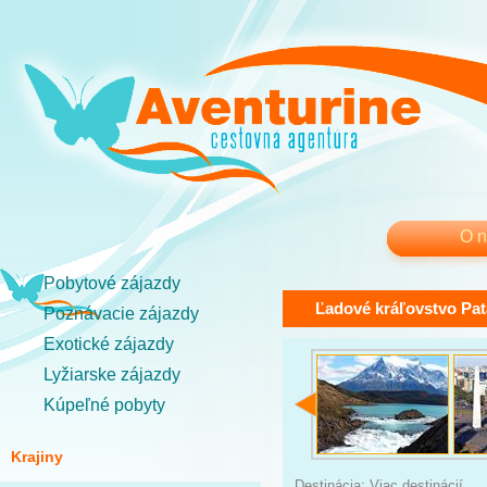
O 
Pobytové zájazdy
Ľadové kráľovstvo Pa
Poznávacie zájazdy
Exotické zájazdy
Lyžiarske zájazdy
Kúpeľné pobyty
Krajiny
Destinácia: Viac destinácií