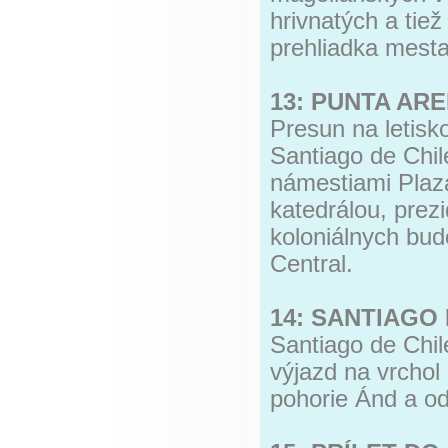
hrivnatých a tie
prehliadka mesta
13: PUNTA AR
Presun na letisk
Santiago de Chil
námestiami Plaza
katedrálou, pre
koloniálnych bud
Central.
14: SANTIAGO 
Santiago de Chil
výjazd na vrchol
pohorie Ánd a od