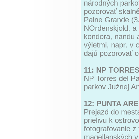
národných parko
pozorovať skalné
Paine Grande (3.
NOrdenskjold, a 
kondora, nandu a
výletmi, napr. v
dajú pozorovať 
11: NP TORRES
NP Torres del Pa
parkov Južnej A
12: PUNTA AR
Prejazd do mest
prielivu k ostro
fotografovanie z 
magellanských v c