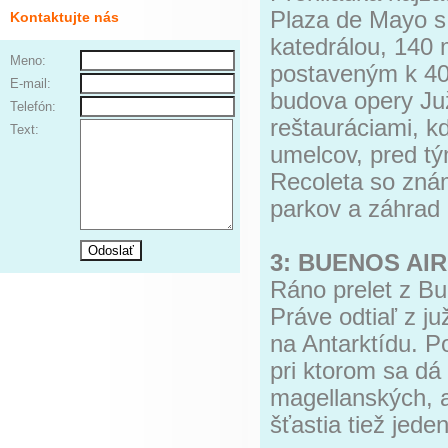
Plaza de Mayo s
Kontaktujte nás
katedrálou, 140 
Meno:
postaveným k 400
E-mail:
budova opery Juž
Telefón:
reštauráciami, k
Text:
umelcov, pred tý
Recoleta so zná
parkov a záhrad 
3: BUENOS AIR
Ráno prelet z Bu
Práve odtiaľ z j
na Antarktídu. P
pri ktorom sa dá
magellanských, a
šťastia tiež jede