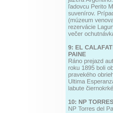
ľadovcu Perito 
suvenírov. Príp
(múzeum venovan
rezervácie Lagu
večer ochutnávk
9: EL CALAFA
PAINE
Ráno prejazd au
roku 1895 boli o
pravekého obrie
Ultima Esperanz
labute čiernokrk
10: NP TORRES
NP Torres del Pa