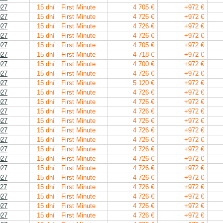
027
15 dní
First Minute
4 705 €
+972 €
027
15 dní
First Minute
4 726 €
+972 €
027
15 dní
First Minute
4 726 €
+972 €
027
15 dní
First Minute
4 726 €
+972 €
027
15 dní
First Minute
4 705 €
+972 €
027
15 dní
First Minute
4 718 €
+972 €
027
15 dní
First Minute
4 700 €
+972 €
027
15 dní
First Minute
4 726 €
+972 €
027
15 dní
First Minute
5 120 €
+972 €
027
15 dní
First Minute
4 726 €
+972 €
027
15 dní
First Minute
4 726 €
+972 €
027
15 dní
First Minute
4 726 €
+972 €
027
15 dní
First Minute
4 726 €
+972 €
027
15 dní
First Minute
4 726 €
+972 €
027
15 dní
First Minute
4 726 €
+972 €
027
15 dní
First Minute
4 726 €
+972 €
027
15 dní
First Minute
4 726 €
+972 €
027
15 dní
First Minute
4 726 €
+972 €
027
15 dní
First Minute
4 726 €
+972 €
027
15 dní
First Minute
4 726 €
+972 €
027
15 dní
First Minute
4 726 €
+972 €
027
15 dní
First Minute
4 726 €
+972 €
027
15 dní
First Minute
4 726 €
+972 €