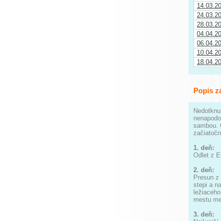
14.03.2
24.03.2
28.03.2
04.04.2
06.04.2
10.04.2
18.04.2
Popis z
Nedotknut
nenapodob
sambou. O
začiatočn
1. deň:
Odlet z E
2. deň:
Presun z 
stepi a n
ležiaceho
mestu me
3. deň: