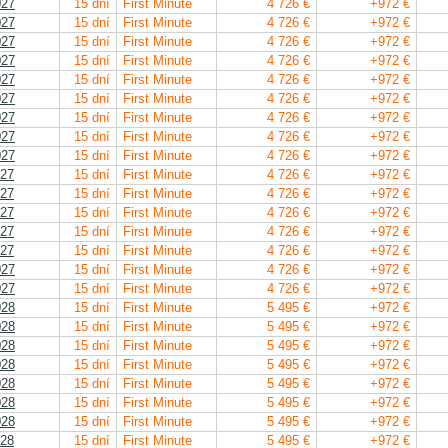
027
15 dní
First Minute
4 726 €
+972 €
027
15 dní
First Minute
4 726 €
+972 €
027
15 dní
First Minute
4 726 €
+972 €
027
15 dní
First Minute
4 726 €
+972 €
027
15 dní
First Minute
4 726 €
+972 €
027
15 dní
First Minute
4 726 €
+972 €
027
15 dní
First Minute
4 726 €
+972 €
027
15 dní
First Minute
4 726 €
+972 €
027
15 dní
First Minute
4 726 €
+972 €
027
15 dní
First Minute
4 726 €
+972 €
027
15 dní
First Minute
4 726 €
+972 €
027
15 dní
First Minute
4 726 €
+972 €
027
15 dní
First Minute
4 726 €
+972 €
027
15 dní
First Minute
4 726 €
+972 €
027
15 dní
First Minute
4 726 €
+972 €
027
15 dní
First Minute
4 726 €
+972 €
028
15 dní
First Minute
5 495 €
+972 €
028
15 dní
First Minute
5 495 €
+972 €
028
15 dní
First Minute
5 495 €
+972 €
028
15 dní
First Minute
5 495 €
+972 €
028
15 dní
First Minute
5 495 €
+972 €
028
15 dní
First Minute
5 495 €
+972 €
028
15 dní
First Minute
5 495 €
+972 €
028
15 dní
First Minute
5 495 €
+972 €