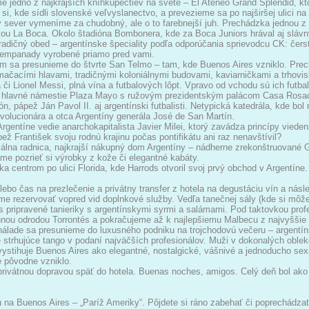
e jedno z najkrajších kníhkupectiev na svete – El Ateneo Grand Splendid, kt
i, kde sídli slovenské veľvyslanectvo, a prevezieme sa po najširšej ulici na 
 sever vymeníme za chudobný, ale o to farebnejší juh. Prechádzka jednou z n
kou La Boca. Okolo štadióna Bombonera, kde za Boca Juniors hrával aj slá
tradičný obed – argentínske špeciality podľa odporúčania sprievodcu CK: čer
 empanady vyrobené priamo pred vami.
 sa presunieme do štvrte San Telmo – tam, kde Buenos Aires vzniklo. Prech
ačacími hlavami, tradičnými koloniálnymi budovami, kaviarničkami a trhovis
či Lionel Messi, plná vína a futbalových lôpt. Vpravo od vchodu sú ich futbal
 hlavné námestie Plaza Mayo s ružovým prezidentským palácom Casa Rosada
ón, pápež Ján Pavol II. aj argentínski futbalisti. Netypická katedrála, kde bo
volucionára a otca Argentíny generála José de San Martín.
Argentíne vedie anarchokapitalista Javier Milei, ktorý zavádza princípy vied
ež František svoju rodnú krajinu počas pontifikátu ani raz nenavštívil?
álna radnica, najkrajší nákupný dom Argentíny – nádherne zrekonštruované Ga
e pozrieť si výrobky z kože či elegantné kabáty.
a centrom po ulici Florida, kde Harrods otvoril svoj prvý obchod v Argentín
ebo čas na prezlečenie a privátny transfer z hotela na degustáciu vín a nás
e rezervovať vopred vid doplnkové služby. Vedľa tanečnej sály (kde si môž
s pripravené tanieriky s argentínskymi syrmi a salámami. Pod taktovkou pro
nou odrodou Torrontés a pokračujeme až k najlepšiemu Malbecu z najvyššie 
nálade sa presunieme do luxusného podniku na trojchodovú večeru – argentí
 strhujúce tango v podaní najväčších profesionálov. Muži v dokonalých oblek
vystihuje Buenos Aires ako elegantné, nostalgické, vášnivé a jednoducho se
de pôvodne vzniklo.
privátnou dopravou späť do hotela. Buenas noches, amigos. Celý deň bol ako
 na Buenos Aires – „Paríž Ameriky“. Pôjdete si ráno zabehať či poprechádza