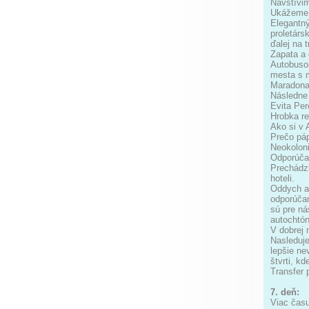
Navštívim
Ukážeme s
Elegantný
proletárs
ďalej na 
Zapata a
Autobusom
mesta s m
Maradona 
Následne
Evita Per
Hrobka re
Ako si v 
Prečo páp
Neokoloni
Odporúčam
Prechádzk
hoteli.
Oddych al
odporúčam
sú pre ná
autochtón
V dobrej 
Nasleduje
lepšie ne
štvrti, k
Transfer 
7. deň:
Viac času