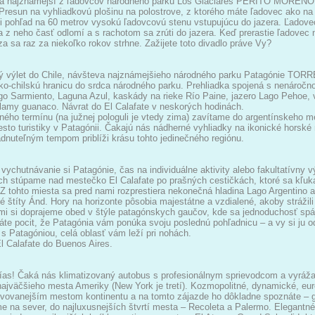
í a najznámejší z ľadovcov národného parku Los Glaciares PERITO MORENO. 
Presun na vyhliadkovú plošinu na polostrove, z ktorého máte ľadovec ako n
i pohľad na 60 metrov vysokú ľadovcovú stenu vstupujúcu do jazera. Ľadov
 z neho časť odlomí a s rachotom sa zrúti do jazera. Keď prerastie ľadovec n
za sa raz za niekoľko rokov strhne. Zažijete toto divadlo práve Vy?
ý výlet do Chile, návšteva najznámejšieho národného parku Patagónie TOR
ko-chilskú hranicu do srdca národného parku. Prehliadka spojená s nenáročnou
go Sarmiento, Laguna Azul, kaskády na rieke Río Paine, jazero Lago Pehoe,
 lamy guanaco. Návrat do El Calafate v neskorých hodinách.
ného termínu (na južnej pologuli je vtedy zima) zavítame do argentínskeho 
sto turistiky v Patagónii. Čakajú nás nádherné vyhliadky na ikonické horské m
ádnuteľným tempom priblíži krásu tohto jedinečného regiónu.
vychutnávanie si Patagónie, čas na individuálne aktivity alebo fakultatívny v
h stúpame nad mestečko El Calafate po prašných cestičkách, ktoré sa kľuk
 Z tohto miesta sa pred nami rozprestiera nekonečná hladina Lago Argentino a
 štíty Ánd. Hory na horizonte pôsobia majestátne a vzdialené, akoby strážili 
i si doprajeme obed v štýle patagónskych gaučov, kde sa jednoduchosť spája 
te pocit, že Patagónia vám ponúka svoju poslednú pohľadnicu – a vy si ju 
s Patagóniou, celá oblasť vám leží pri nohách.
El Calafate do Buenos Aires.
as! Čaká nás klimatizovaný autobus s profesionálnym sprievodcom a vyráža
najväčšieho mesta Ameriky (New York je tretí). Kozmopolitné, dynamické, eur
evovanejším mestom kontinentu a na tomto zájazde ho dôkladne spoznáte – 
 na sever, do najluxusnejších štvrtí mesta – Recoleta a Palermo. Elegantné 