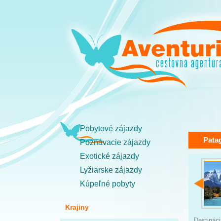
Pobytové zájazdy
Pata
Poznávacie zájazdy
Exotické zájazdy
Lyžiarske zájazdy
Kúpeľné pobyty
Krajiny
Destináci