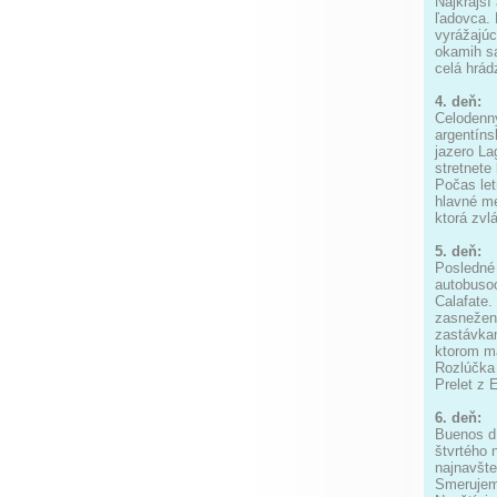
Najkrajš
ľadovca. 
vyrážajúc
okamih sa
celá hrád
4. deň:
Celodenn
argentíns
jazero La
stretnete
Počas let
hlavné me
ktorá zvl
5. deň:
Posledné 
autobusoc
Calafate.
zasnežené
zastávkam
ktorom má
Rozlúčka 
Prelet z 
6. deň:
Buenos dí
štvrtého 
najnavšt
Smerujeme