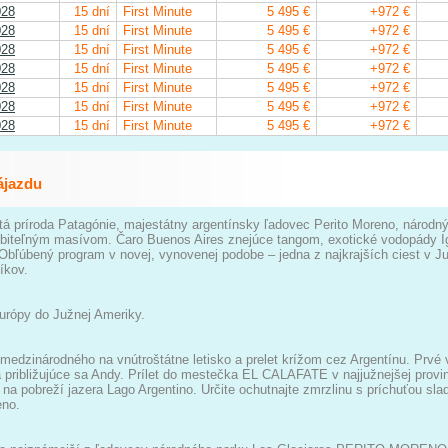
028
15 dní
First Minute
5 495 €
+972 €
028
15 dní
First Minute
5 495 €
+972 €
028
15 dní
First Minute
5 495 €
+972 €
028
15 dní
First Minute
5 495 €
+972 €
028
15 dní
First Minute
5 495 €
+972 €
028
15 dní
First Minute
5 495 €
+972 €
028
15 dní
First Minute
5 495 €
+972 €
ájazdu
á príroda Patagónie, majestátny argentínsky ľadovec Perito Moreno, národný
iteľným masívom. Čaro Buenos Aires znejúce tangom, exotické vodopády Igu
bľúbený program v novej, vynovenej podobe – jedna z najkrajších ciest v J
íkov.
urópy do Južnej Ameriky.
medzinárodného na vnútroštátne letisko a prelet krížom cez Argentínu. Prvé
a približujúce sa Andy. Prílet do mestečka EL CALAFATE v najjužnejšej provin
 na pobreží jazera Lago Argentino. Určite ochutnajte zmrzlinu s príchuťou slad
no.