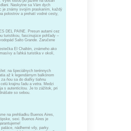
Výlet loďou po jazere na dosah
a dlani. Naskytne sa Vám dych
ec je známy svojím praskaním, každý
a polostrov a prehatí vodné cesty,
RES DEL PAINE. Presun autami cez
 turistikou, fascinujúce pohľady –
 vodopád Salto Grande. Zaručene
mestečka El Chaltén, známeho ako
asívy a ľahká turistika v okolí,
ýlet: na špeciálnych terénnych
atia až k legendárnym balkónom
 za ňou sa do diaľky tiahnu
celú krajinu ľadu a vetra. Medzi
s autenticitou. Je to zážitok, pri
odnášate so sebou.
me na prehliadku Buenos Aires,
ópske, sexi. Buenos Aires je
garantujeme!
paláce, nádherné vily, parky.