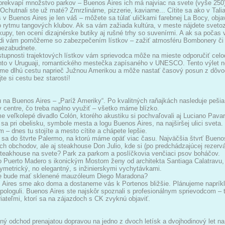
prekvapí množstvo parkov – Buenos Aires ich má najviac na svete (vyše 250).
 Ochutnali ste už maté? Zmrzlinárne, pizzerie, kaviarne... Cítite sa ako v Tal
 v Buenos Aires je len váš – môžete sa túlať uličkami farebnej La Bocy, obja
o rytmu tangových klubov. Ak sa vám zažiada kultúra, v meste nájdete svet
kupy, ten ocení dizajnérske butiky aj rušné trhy so suvenírmi. A ak sa počas
adi vám pomôžeme so zabezpečením lístkov – zažiť atmosféru Bombonery či 
nezabudnete.
tupnosti trajektových lístkov vám sprievodca môže na mieste odporučiť celo
to v Uruguaji, romantického mestečka zapísaného v UNESCO. Tento výlet 
me dlhú cestu naprieč Južnou Amerikou a môže nastať časový posun z dôvod
te si cestu bez starostí!
 na Buenos Aires – „Paríž Ameriky“. Po kvalitných raňajkách nasleduje peši
centre, čo treba naplno využiť – všetko máme blízko.
e veľkolepé divadlo Colón, ktorého akustiku si pochvaľovali aj Luciano Pavaro
sa pri obelisku, symbole mesta a logu Buenos Aires, na najširšej ulici sveta.
 – dnes tu stojíte a mesto cítite a chápete lepšie.
sa do štvrte Palermo, na ktorú máme opäť viac času. Najväčšia štvrť Buenos
ch obchodov, ale aj steakhouse Don Julio, kde si (po predchádzajúcej rezervá
steakhouse na svete? Park za parkom a poslíčkovia venčiaci psov boháčov.
 Puerto Madero s ikonickým Mostom ženy od architekta Santiaga Calatravu, 
ymetrický, no elegantný, s inžinierskymi vychytávkami.
de bude mať sklenené mauzóleum Diego Maradona?
Aires sme ako doma a dostaneme vás k Portenos bližšie. Plánujeme napríkla
 pologuli. Buenos Aires ste najskôr spoznali s profesionálnym sprievodcom – 
iateľmi, ktorí sa na zájazdoch s CK zvyknú objaviť.
ný odchod prenajatou dopravou na jedno z dvoch letísk a dvojhodinový let na