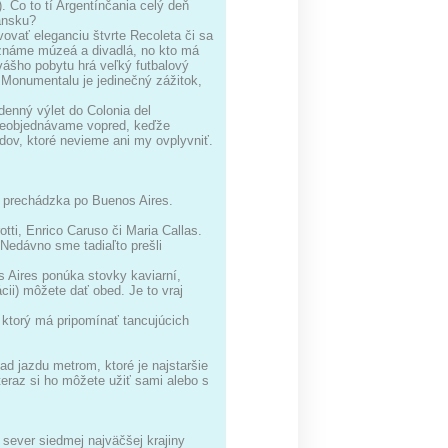
 Čo to tí Argentínčania celý deň
iansku?
vovať eleganciu štvrte Recoleta či sa
oznáme múzeá a divadlá, no kto má
 vášho pobytu hrá veľký futbalový
Monumentalu je jedinečný zážitok,
denný výlet do Colonia del
neobjednávame vopred, keďže
ov, ktoré nevieme ani my ovplyvniť.
a prechádzka po Buenos Aires.
tti, Enrico Caruso či Maria Callas.
 Nedávno sme tadiaľto prešli
 Aires ponúka stovky kaviarní,
cii) môžete dať obed. Je to vraj
ktorý má pripomínať tancujúcich
d jazdu metrom, ktoré je najstaršie
teraz si ho môžete užiť sami alebo s
 sever siedmej najväčšej krajiny