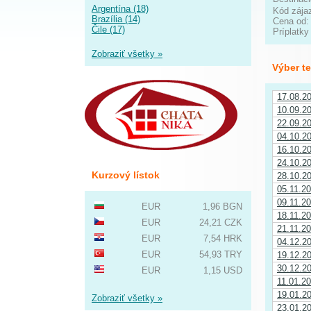
Argentína (18)
Kód zája
Brazília (14)
Cena od
Čile (17)
Príplatky
Zobraziť všetky »
Výber t
17.08.2
10.09.2
22.09.2
04.10.2
16.10.2
24.10.2
Kurzový lístok
28.10.2
05.11.2
09.11.2
EUR
1,96 BGN
18.11.2
EUR
24,21 CZK
21.11.2
EUR
7,54 HRK
04.12.2
EUR
54,93 TRY
19.12.2
30.12.2
EUR
1,15 USD
11.01.2
19.01.2
Zobraziť všetky »
23.01.2