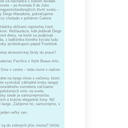
oré sa nachádza v starom divadle.
svete – po Avenida 9 de Julio.
ajpestrofarebnejších štvrtí sveta –
vny Diego Maradona, pokračujeme
stvý choripán s pohárom Catena
ádzka uličkami najstaršej časti
kom. Reštaurácia, kde jedávali Diego
ové dresy, na ktoré sa podpísali.
, z balkónika ktorého kývala ľudu
l roky arcibiskupom pápež František.
enskej ekonomickej školy do praxe?
lerías Pacífico v štýle Beaux Arts.
e. Sme v centre – teda rovno v našom
ledne na tango show s večerou, ktorú
ete vyskúšať základné kroky tanga)
fesionálneho someliera začíname
položených viníc na svete.
nsky steak je samozrejmosťou.
och a krásne elegantné ženy. Nič
xi tango. Zažijeme ho, samozrejme, v
 jeden veľký sen.
ť sa do zelených pľúc mesta? Určite