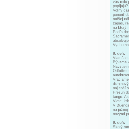
vás milo 
popíjajú?
Voľný čas
ponoriť d
radšej ná
zápas, r
na ktorý 
Podľa dos
Sacramen
absolvuje
Vychutnaj
8. deň:
Viac času
Bývame v 
Navštívim
Odfotíme 
autobusom
Vraciame 
dizajnový
najlepší 
Presun do
tango. As
Viete, k
V Buenos 
na južnej
novými pr
9. deň:
Skorý ran