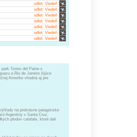
odlet: Viedeň
odlet: Viedeň
odlet: Viedeň
odlet: Viedeň
odlet: Viedeň
odlet: Viedeň
odlet: Viedeň
 park Torres del Paine s
azu a Rio de Janeiro žijúce
užnej Amerike vhodná aj pre
 výhľady na prekrásne patagónske
cii Argentíny v Santa Cruz,
kých plodov calafate, ktoré dali