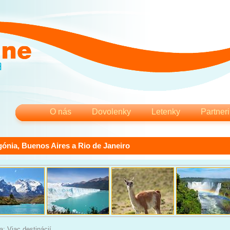
O nás
Dovolenky
Letenky
Partneri
gónia, Buenos Aires a Rio de Janeiro
a: Viac destinácií