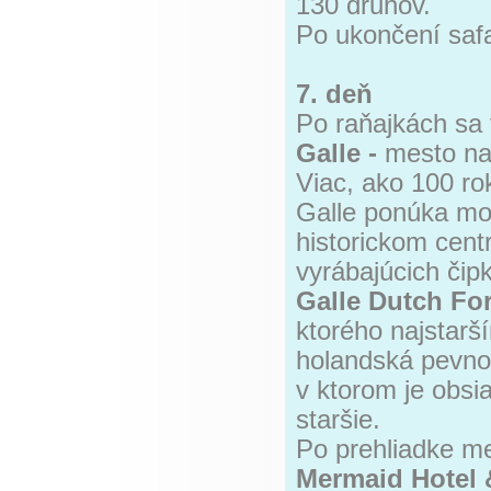
130 druhov.
Po ukončení safa
7. deň
Po raňajkách sa 
Galle -
mesto na
Viac, ako 100 ro
Galle ponúka mo
historickom cent
vyrábajúcich čip
Galle Dutch For
ktorého najstar
holandská pevno
v ktorom je obsi
staršie.
Po prehliadke m
Mermaid Hotel 