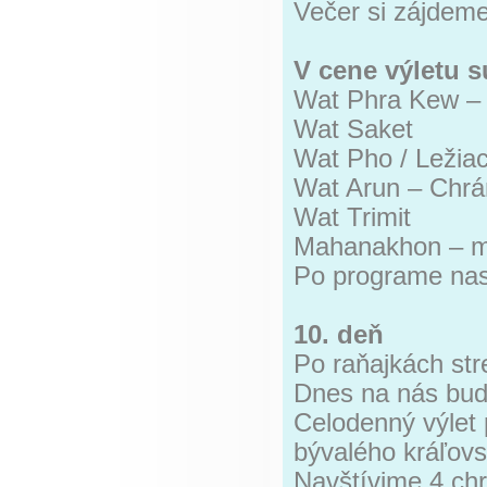
Večer si zájdem
V cene výletu s
Wat Phra Kew – 
Wat Saket
Wat Pho / Ležia
Wat Arun – Chrá
Wat Trimit
Mahanakhon – m
Po programe nasl
10. deň
Po raňajkách str
Dnes na nás bu
Celodenný výlet
bývalého kráľov
Navštívime 4 ch