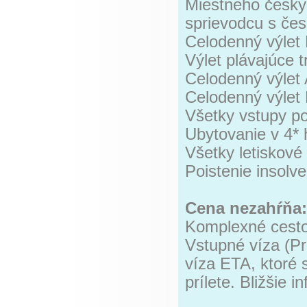
Miestneho česky
sprievodcu s če
Celodenný výlet 
Výlet plávajúce 
Celodenný výlet 
Celodenný výlet
Všetky vstupy po
Ubytovanie v 4* 
Všetky letiskové 
Poistenie insolv
Cena nezahŕňa:
Komplexné cesto
Vstupné víza (Pr
víza ETA, ktoré 
prílete. Bližšie i