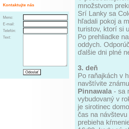
množstvom prekr
Kontaktujte nás
Srí Lanky sa Col
Meno:
hľadali pokoj a m
E-mail:
turistov, ktorí
Telefón:
Po prehliadke na
Text:
oddych. Odporúč
ďalšie dni plné 
3. deň
Po raňajkách v h
navštívite známu
Pinnawala
- sa 
vybudovaný v ro
je sirotinec dom
čas na návštevu 
prebieha kŕmenie