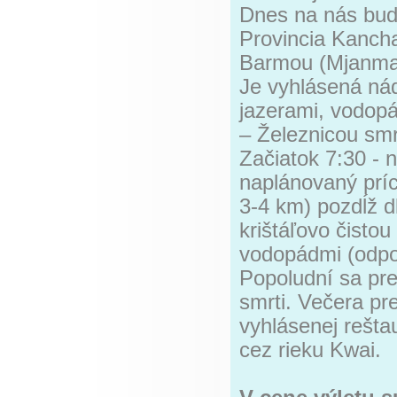
Dnes na nás bu
Provincia Kanch
Barmou (Mjanma
Je vyhlásená ná
jazerami, vodopá
– Železnicou smr
Začiatok 7:30 -
naplánovaný prí
3-4 km) pozdĺž d
krištáľovo čisto
vodopádmi (odp
Popoludní sa pre
smrti. Večera pr
vyhlásenej rešta
cez rieku Kwai.