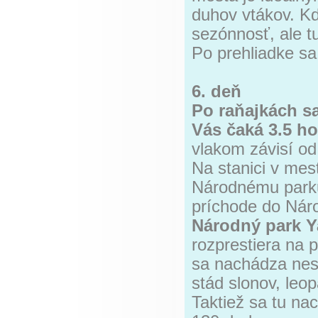
duhov vtákov. K
sezónnosť, ale tu
Po prehliadke sa
6. deň
Po raňajkách sa
Vás čaká 3.5 ho
vlakom závisí od 
Na stanici v mes
Národnému parku
príchode do Náro
Národný park Y
rozprestiera na 
sa nachádza nes
stád slonov, leop
Taktiež sa tu na