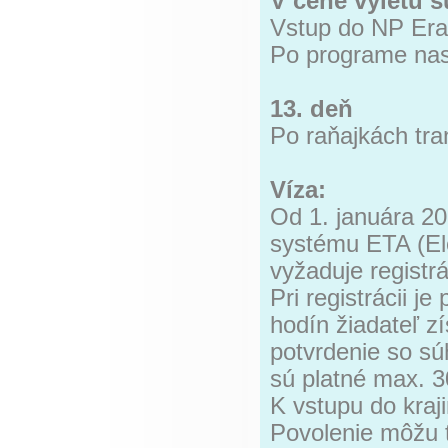
V cene výletu s
Vstup do NP Er
Po programe nasl
13. deň
Po raňajkách tran
Víza:
Od 1. januára 20
systému ETA (Ele
vyžaduje registrá
Pri registrácii j
hodín žiadateľ zí
potvrdenie so sú
sú platné max. 3
K vstupu do kraj
Povolenie môžu tu