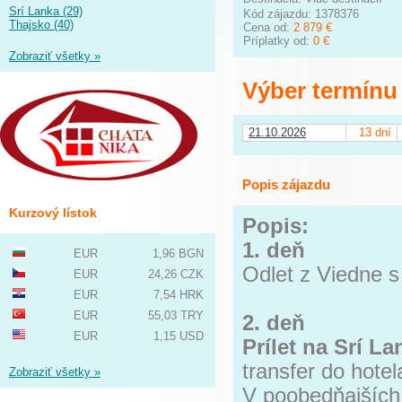
Srí Lanka (29)
Kód zájazdu: 1378376
Thajsko (40)
Cena od:
2 879 €
Príplatky od:
0 €
Zobraziť všetky »
Výber termínu
21.10.2026
13 dní
Popis zájazdu
Kurzový lístok
Popis:
1. deň
EUR
1,96 BGN
Odlet z Viedne s
EUR
24,26 CZK
EUR
7,54 HRK
EUR
55,03 TRY
2. deň
EUR
1,15 USD
Prílet na Srí L
transfer do hotel
Zobraziť všetky »
V poobedňajších