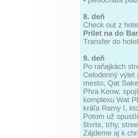
• piesočnatá plá
8. deň
Check out z hote
Prílet na do B
Transfer do hote
9. deň
Po raňajkách str
Celodenný výlet
mesto, Qat Sake
Phra Keow, spo
komplexu Wat Ph
kráľa Ramy I, kt
Potom už opustím
štvrte, trhy, str
Zájdeme aj k ch