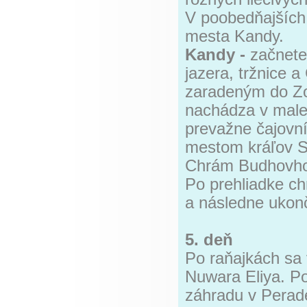
V poobedňajších
mesta Kandy.
Kandy -
začnete
jazera, tržnice
zaradeným do Z
nachádza v maleb
prevažne čajovn
mestom kráľov Si
Chrám Budhovho 
Po prehliadke ch
a následne ukonč
5. deň
Po raňajkách sa
Nuwara Eliya. Po
záhradu v Perad