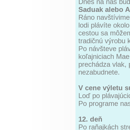
Dnes na nás bu
Saduak alebo A
Ráno navštívime
lodi plávíte okol
cestou sa môžem
tradičnú výrobu 
Po návšteve pláv
koľajniciach Mae
prechádza vlak, 
nezabudnete.
V cene výletu s
Loď po plávajúci
Po programe nasl
12. deň
Po raňajkách str