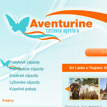
O 
Pobytové zájazdy
Sri Lanka a Thajsko: D
Poznávacie zájazdy
Exotické zájazdy
Lyžiarske zájazdy
Kúpeľné pobyty
Krajiny
Destinácia: Viac destinácií