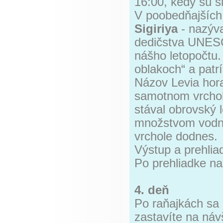
16:00, kedy sú s
V poobedňajších 
Sigiriya
- nazýv
dedičstva UNESC
nášho letopočtu.
oblakoch“ a patr
Názov Levia hora
samotnom vrchol
stával obrovský l
množstvom vodný
vrchole dodnes.
Výstup a prehlia
Po prehliadke nas
4. deň
Po raňajkách sa
zastavíte na ná