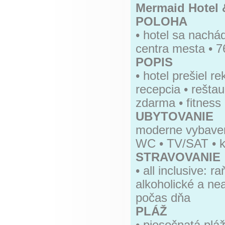
Mermaid Hotel 
POLOHA
• hotel sa nachá
centra mesta • 7
POPIS
• hotel prešiel r
recepcia • reštau
zdarma • fitness 
UBYTOVANIE
moderne vybavené
WC • TV/SAT • kli
STRAVOVANIE
• all inclusive: 
alkoholické a ne
počas dňa
PLÁŽ