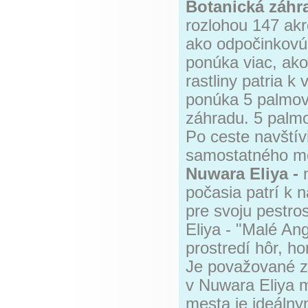
Botanická záhr
rozlohou 147 akr
ako odpočinkovú
ponúka viac, ako
rastliny patria 
ponúka 5 palmový
záhradu. 5 palmo
Po ceste navštív
samostatného m
Nuwara Eliya -
n
počasia patrí k 
pre svoju pestro
Eliya - "Malé An
prostredí hôr, h
Je považované za
v Nuwara Eliya mô
mesta je ideáln