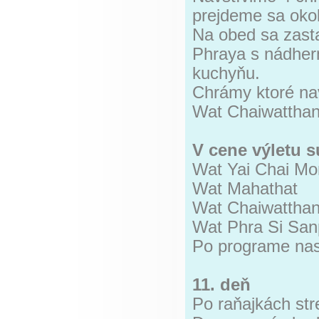
prejdeme sa oko
Na obed sa zasta
Phraya s nádhern
kuchyňu.
Chrámy ktoré na
Wat Chaiwatthan
V cene výletu s
Wat Yai Chai M
Wat Mahathat
Wat Chaiwattha
Wat Phra Si San
Po programe nasl
11. deň
Po raňajkách str