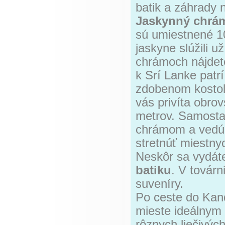
batik a záhrady 
Jaskynný chrá
sú umiestnené 1
jaskyne slúžili u
chrámoch nájdet
k Srí Lanke patr
zdobenom kostol
vás privíta obro
metrov. Samosta
chrámom a vedú 
stretnúť miestny
Neskôr sa vydát
batiku
. V továr
suveníry.
Po ceste do Kan
mieste ideálnym 
rôznych liečivýc