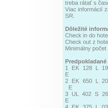
treba rátať s ča
Viac informácií 
SR.
Dôležité inform
Check in do hote
Check out z hote
Minimálny počet 
Predpokladané 
1 EK 128 L 1
E
2 EK 650 L 2
E
3 UL 402 S 2
E
4 EK 375 L 0