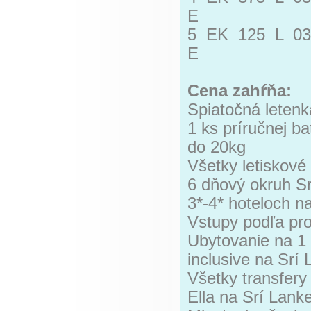
E
5 EK 125 L 0
E
Cena zahŕňa:
Spiatočná leten
1 ks príručnej b
do 20kg
Všetky letiskové
6 dňový okruh S
3*-4* hoteloch n
Vstupy podľa pro
Ubytovanie na 1 
inclusive na Srí
Všetky transfery
Ella na Srí Lank