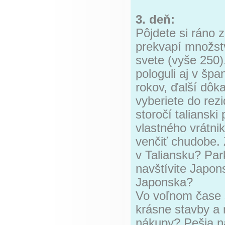
3. deň:
Pôjdete si ráno 
prekvapí množst
svete (vyše 250)
pologuli aj v šp
rokov, ďalší dôk
vyberiete do rezi
storočí taliansk
vlastného vrátni
venčiť chudobe. Z
v Taliansku? Par
navštívite Japo
Japonska?
Vo voľnom čase s
krásne stavby a 
nákupy? Pešia ná