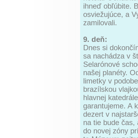
ihneď obľúbite. B
osviežujúce, a V
zamilovali.
9. deň:
Dnes si dokončí
sa nachádza v št
Selarónové schod
našej planéty. O
limetky v podobe 
brazílskou vlaj
hlavnej katedrál
garantujeme. A 
dezert v najstar
na tie bude čas,
do novej zóny pr