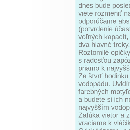
dnes bude posle
viete rozmeniť n
odporúčame abso
(potvrdenie účast
voľných kapacít,
dva hlavné trek
Roztomilé opičk
s radosťou zapóz
priamo k najvyš
Za štvrť hodink
vodopádu. Uvidí
farebných motýľo
a budete si ich 
najvyšším vodop
Zafúka vietor a 
vraciame k vláčik