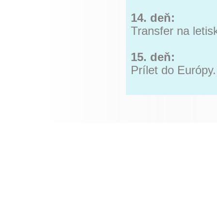
14. deň:
Transfer na letis
15. deň:
Prílet do Európy.