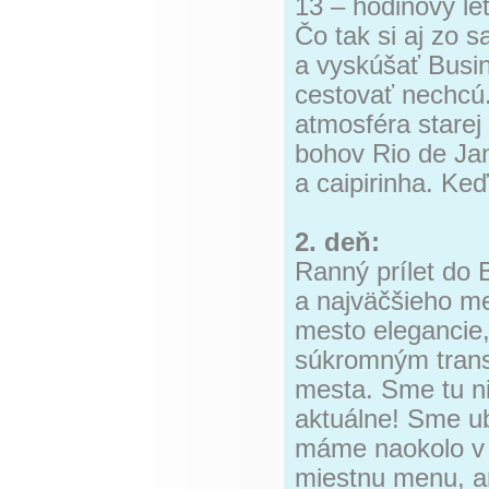
13 – hodinový le
Čo tak si aj zo 
a vyskúšať Busine
cestovať nechcú
atmosféra starej
bohov Rio de Jan
a caipirinha. Ke
2. deň:
Ranný prílet do 
a najväčšieho me
mesto elegancie,
súkromným trans
mesta. Sme tu ni
aktuálne! Sme u
máme naokolo v 
miestnu menu, a