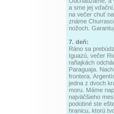
Odchádzame, a v
a sme jej vďační
na večer chuť na
známe Churrasco
nožoch. Garantu
7. deň:
Ráno sa prebúdz
Iguazú, večer Ri
raňajkách odchá
Paraguaja. Nachá
frontera. Argent
jedna z dvoch kr
moru. Máme napl
najväčšieho mest
podobné ste ešt
hranicu, ktorú tv