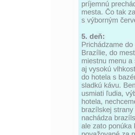
príjemnú prechádz
mesta. Čo tak z
s výborným červ
5. deň:
Prichádzame do 
Brazílie, do mes
miestnu menu a s
aj vysokú vlhkosť
do hotela s bazé
sladkú kávu. Bem 
usmiati ľudia, vý
hotela, nechcem
brazílskej stran
nachádza brazíls
ale zato ponúka
považované za naj