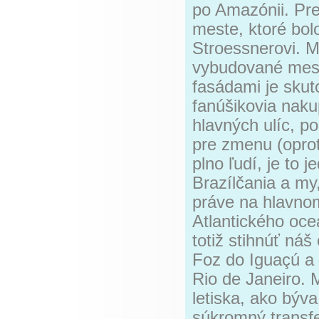
po Amazónii. Pr
meste, ktoré bo
Stroessnerovi. M
vybudované mest
fasádami je skut
fanúšikovia naku
hlavných ulíc, po
pre zmenu (oprot
plno ľudí, je to
Brazílčania a my,
práve na hlavnom
Atlantického oc
totiž stihnúť ná
Foz do Iguaçú a
Rio de Janeiro. 
letiska, ako bý
súkromný transf