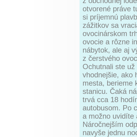
z obchodnej lode
otvorené práve t
si príjemnú plav
zážitkov sa vra
ovocinárskom trh
ovocie a rôzne i
nábytok, ale aj 
z čerstvého ovoci
Ochutnali ste už
vhodnejšie, ako
mesta, berieme 
stanicu. Čaká ná
trvá cca 18 hod
autobusom. Po ce
a možno uvidíte 
Náročnejším odpo
navyše jednu no