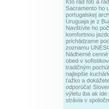
Kto rád fotí a r
Sacramento ho ur
portugalskej arc
Uruguaja je z B
Navštívte ho po
komfortnou jazd
prichádzame pod
zoznamu UNESCO 
Nádherné cenné m
obed v sofistikov
tradičným pochú
najlepšie kuchár
ťažko a dokážete
odporúča! Sloven
výletu iba ak id
strávia v spoloč