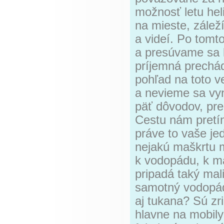
možnosť letu hel
na mieste, zálež
a videí. Po tomt
a presúvame sa
príjemná prechád
pohľad na toto v
a nevieme sa vy
päť dôvodov, preč
Cestu nám pretína
práve to vaše jed
nejakú maškrtu m
k vodopádu, k ma
pripadá taký mal
samotný vodopád,
aj tukana? Sú zr
hlavne na mobily