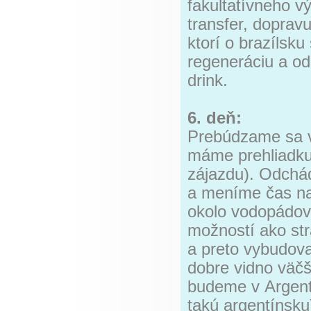
fakultatívneho v
transfer, dopravu
ktorí o brazílsk
regeneráciu a od
drink.
6. deň:
Prebúdzame sa v
máme prehliadku
zájazdu). Odch
a meníme čas na 
okolo vodopádov 
možností ako str
a preto vybudov
dobre vidno väč
budeme v Argent
takú argentínsku