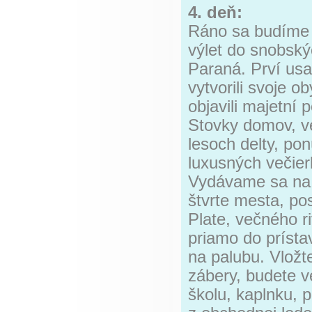
4. deň:
Ráno sa budíme 
výlet do snobský
Paraná. Prví usad
vytvorili svoje ob
objavili majetní
Stovky domov, ve
lesoch delty, po
luxusných večie
Vydávame sa na 
štvrte mesta, pos
Plate, večného r
priamo do príst
na palubu. Vložt
zábery, budete ve
školu, kaplnku, p