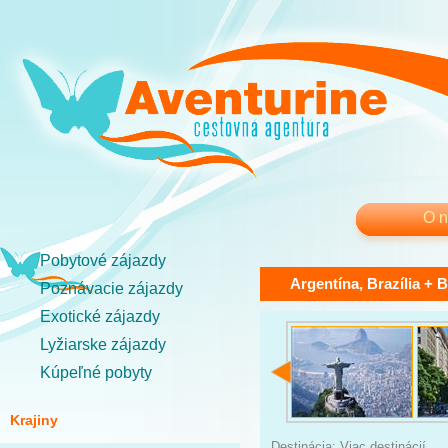
O 
Pobytové zájazdy
Argentína, Brazília + 
Poznávacie zájazdy
Exotické zájazdy
Lyžiarske zájazdy
Kúpeľné pobyty
Krajiny
Destinácia: Viac destinácií