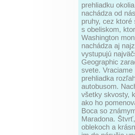
prehliadku okolia
nachádza od nás 
pruhy, cez ktoré 
s obeliskom, kto
Washington mon
nachádza aj naj
vystupujú najväč
Geographic zara
svete. Vraciame
prehliadka rozľ
autobusom. Nachy
všetky skvosty, 
ako ho pomenoval
Boca so známym
Maradona. Štvrť,
oblekoch a krásn