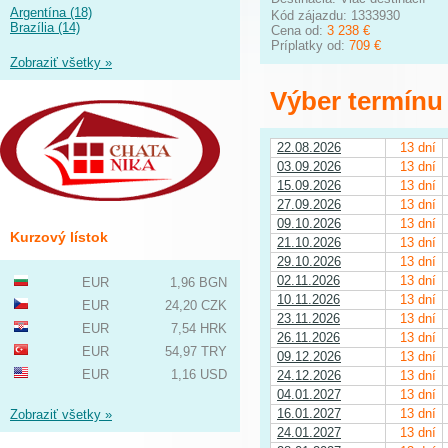
Argentína (18)
Kód zájazdu: 1333930
Brazília (14)
Cena od:
3 238 €
Príplatky od:
709 €
Zobraziť všetky »
Výber termínu
22.08.2026
13 dní
03.09.2026
13 dní
15.09.2026
13 dní
27.09.2026
13 dní
09.10.2026
13 dní
Kurzový lístok
21.10.2026
13 dní
29.10.2026
13 dní
02.11.2026
13 dní
EUR
1,96 BGN
10.11.2026
13 dní
EUR
24,20 CZK
23.11.2026
13 dní
EUR
7,54 HRK
26.11.2026
13 dní
EUR
54,97 TRY
09.12.2026
13 dní
EUR
1,16 USD
24.12.2026
13 dní
04.01.2027
13 dní
16.01.2027
13 dní
Zobraziť všetky »
24.01.2027
13 dní