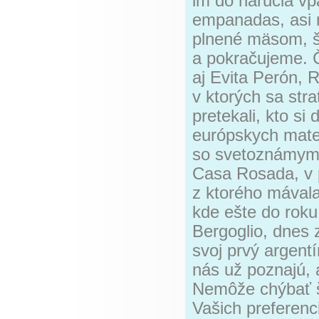
im do náručia vp
empanadas, asi 
plnené mäsom, šu
a pokračujeme. Č
aj Evita Perón, 
v ktorých sa str
pretekali, kto si
európskych mate
so svetoznámym
Casa Rosada, v 
z ktorého mávala
kde ešte do roku
Bergoglio, dnes
svoj prvý argent
nás už poznajú, a
Nemôže chýbať š
Vašich preferenci