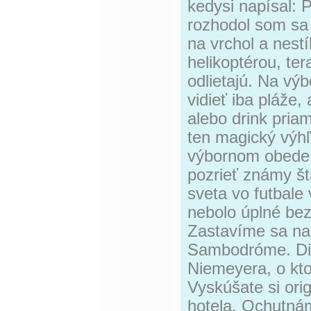
kedysi napísal: 
rozhodol som sa
na vrchol a nestí
helikoptérou, te
odlietajú. Na výb
vidieť iba pláže,
alebo drink pria
ten magický výh
výbornom obede v
pozrieť známy št
sveta vo futbale
nebolo úplné bez
Zastavíme sa na
Sambodróme. Die
Niemeyera, o kto
Vyskúšate si ori
hotela. Ochutnám