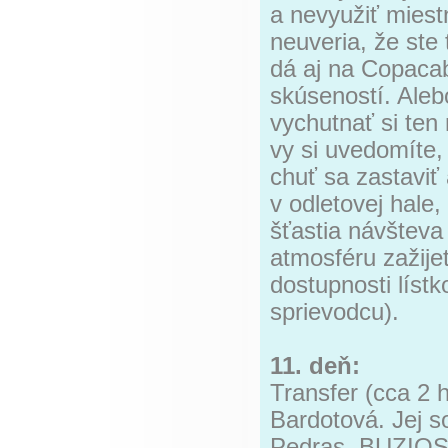
a nevyužiť mies
neuveria, že ste 
dá aj na Copacab
skúseností. Alebo
vychutnať si te
vy si uvedomíte,
chuť sa zastaviť 
v odletovej hale,
šťastia návšteva
atmosféru zažijet
dostupnosti lístk
sprievodcu).
11. deň:
Transfer (cca 2 h
Bardotová. Jej s
Pedras. BUZIOS 