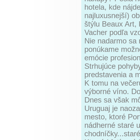
hotela, kde nájd
najluxusnejší) o
štýlu Beaux Art, 
Vacher podľa vz
Nie nadarmo sa 
ponúkame možnos
emócie profesio
Strhujúce pohyby
predstavenia a my
K tomu na večeru
výborné víno. D
Dnes sa však môž
Uruguaj je naoza
mesto, ktoré Port
nádherné staré 
chodníčky...star