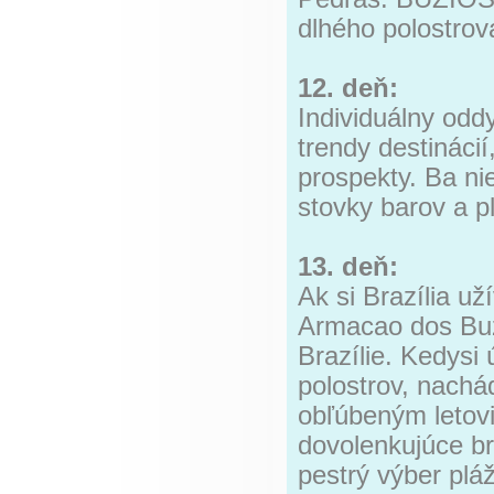
dlhého polostro
12. deň:
Individuálny odd
trendy destinácií
prospekty. Ba nie
stovky barov a pl
13. deň:
Ak si Brazília už
Armacao dos Buz
Brazílie. Kedysi 
polostrov, nachá
obľúbeným letovi
dovolenkujúce br
pestrý výber plá