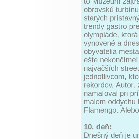
to Múzeum zajtra
obrovskú turbín
starých prístavn
trendy gastro pr
olympiáde, ktorá
vynovené a dnes 
obyvatelia mesta
ešte nekončíme! 
najväčších stree
jednotlivcom, kt
rekordov. Autor,
namaľoval pri prí
malom oddychu b
Flamengo. Alebo 
10. deň:
Dnešný deň je u