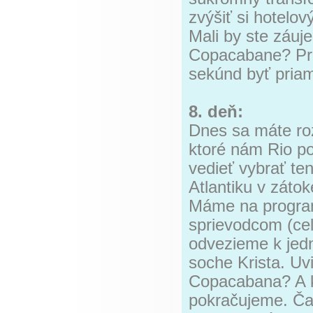
zvýšiť si hotelov
Mali by ste záuj
Copacabane? Pre
sekúnd byť priam
8. deň:
Dnes sa máte roz
ktoré nám Rio po
vedieť vybrať te
Atlantiku v záto
Máme na progra
sprievodcom (cel
odvezieme k jed
soche Krista. Uv
Copacabana? A k
pokračujeme. Ča