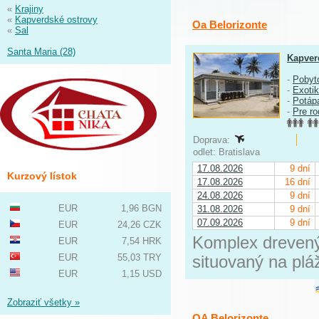
«
Krajiny
«
Kapverdské ostrovy
Oa Belorizonte
«
Sal
Santa Maria (28)
Kapver
-
Pobyt
-
Exoti
-
Potáp
-
Pre ro
Doprava:
odlet: Bratislava
17.08.2026
9 dní
Kurzový lístok
17.08.2026
16 dní
24.08.2026
9 dní
EUR
1,96 BGN
31.08.2026
9 dní
07.09.2026
9 dní
EUR
24,26 CZK
Komplex drevený
EUR
7,54 HRK
EUR
55,03 TRY
situovaný na plá
EUR
1,15 USD
Zobraziť všetky »
OA Belorizonte