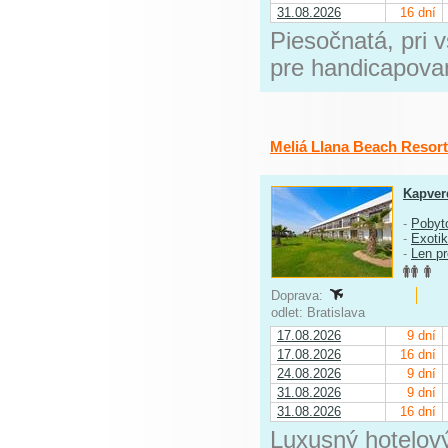
31.08.2026
16 dní
Piesočnatá, pri 
pre handicapovan
Meliá Llana Beach Resor
Kapver
-
Pobyt
-
Exoti
-
Len p
Doprava:
odlet: Bratislava
17.08.2026
9 dní
17.08.2026
16 dní
24.08.2026
9 dní
31.08.2026
9 dní
31.08.2026
16 dní
Luxusný hotelov