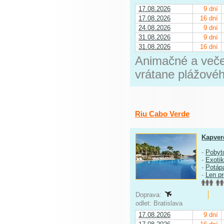
17.08.2026
9 dní
17.08.2026
16 dní
24.08.2026
9 dní
31.08.2026
9 dní
31.08.2026
16 dní
Animačné a večer
vrátane plážovéh
Riu Cabo Verde
Kapver
-
Pobyt
-
Exoti
-
Potáp
-
Len p
Doprava:
odlet: Bratislava
17.08.2026
9 dní