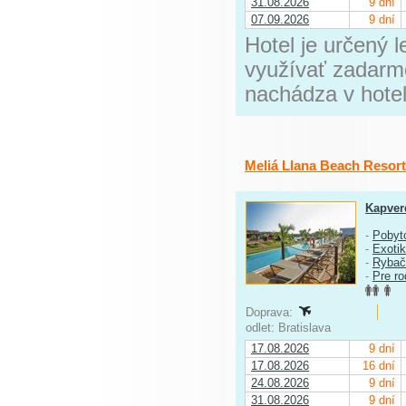
31.08.2026
9 dní
07.09.2026
9 dní
Hotel je určený 
využívať zadarm
nachádza v hotel
Meliá Llana Beach Resor
Kapver
-
Pobyt
-
Exoti
-
Rybač
-
Pre ro
Doprava:
odlet: Bratislava
17.08.2026
9 dní
17.08.2026
16 dní
24.08.2026
9 dní
31.08.2026
9 dní