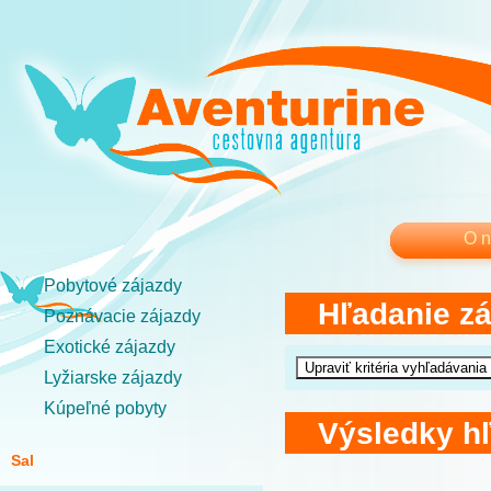
O 
Pobytové zájazdy
Hľadanie z
Poznávacie zájazdy
Exotické zájazdy
Lyžiarske zájazdy
Kúpeľné pobyty
Výsledky h
Sal