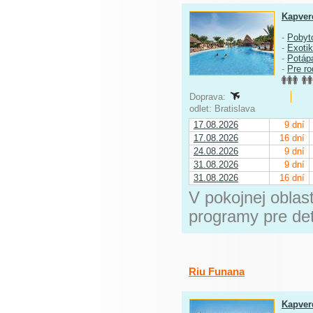
Kapver
-
Pobyt
-
Exoti
-
Potáp
-
Pre ro
Doprava:
odlet: Bratislava
17.08.2026
9 dní
17.08.2026
16 dní
24.08.2026
9 dní
31.08.2026
9 dní
31.08.2026
16 dní
V pokojnej oblas
programy pre det
Riu Funana
Kapver