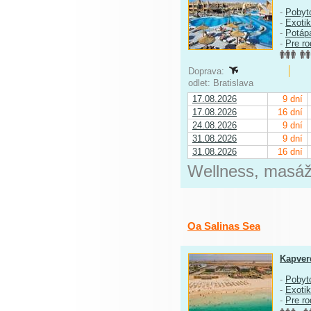
-
Pobyt
-
Exoti
-
Potáp
-
Pre ro
Doprava:
odlet: Bratislava
17.08.2026
9 dní
17.08.2026
16 dní
24.08.2026
9 dní
31.08.2026
9 dní
31.08.2026
16 dní
Wellness, masáže
Oa Salinas Sea
Kapver
-
Pobyt
-
Exoti
-
Pre ro