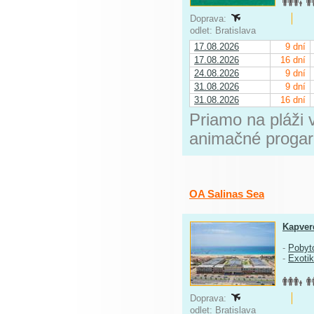
Doprava:
odlet: Bratislava
17.08.2026
9 dní
17.08.2026
16 dní
24.08.2026
9 dní
31.08.2026
9 dní
31.08.2026
16 dní
Priamo na pláži 
animačné progarm
OA Salinas Sea
Kapver
-
Pobyt
-
Exoti
Doprava:
odlet: Bratislava