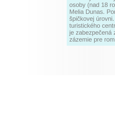
osoby (nad 18 ro
Melia Dunas. Pon
špičkovej úrovni.
turistického cen
je zabezpečená 
zázemie pre rom