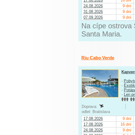
17.08.2026
16 dní
24.08.2026
9 dní
31.08.2026
9 dní
07.09.2026
9 dní
Na cípe ostrova 
Santa Maria.
Riu Cabo Verde
Kapver
-
Pobyt
-
Exoti
-
Potáp
-
Len p
Doprava:
odlet: Bratislava
17.08.2026
9 dní
17.08.2026
16 dní
24.08.2026
9 dní