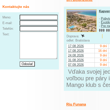
Kontaktujte nás
Kapver
Meno:
-
Pobyt
-
Exoti
E-mail:
-
Pre ro
Telefón:
Text:
Doprava:
odlet: Bratislava
17.08.2026
9 dní
17.08.2026
16 dní
24.08.2026
9 dní
31.08.2026
9 dní
07.09.2026
9 dní
Vďaka svojej jed
voľbou pre páry i
Mango klub s če
Riu Funana