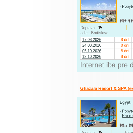
-
Pobyt
Doprava:
odlet: Bratislava
17.08.2026
8 dní
24.08.2026
8 dní
05.10.2026
8 dní
12.10.2026
8 dní
Internet iba pre 
Ghazala Resort & SPA (ex
Egypt
,
-
Pobyt
-
Pre ro
Doprava:
Term