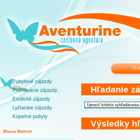
O 
Pobytové zájazdy
Hľadanie z
Poznávacie zájazdy
Exotické zájazdy
Lyžiarske zájazdy
Kúpeľné pobyty
Výsledky h
Marsa Matruh