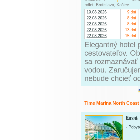
odlet: Bratislava, Košice
19.08.2026
9 dní
22.08.2026
8 dní
22.08.2026
8 dní
22.08.2026
13 dní
22.08.2026
15 dní
Elegantný hotel 
cestovateľov. Obj
sa rozmaznávať 
vodou. Zaručuje
nebude chcieť od
Time Marina North Coast
Egypt
,
-
Pobyt