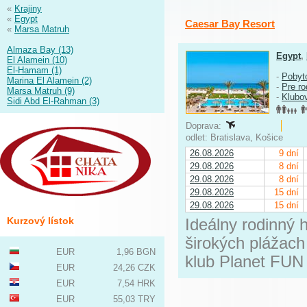
«
Krajiny
«
Egypt
Caesar Bay Resort
«
Marsa Matruh
Almaza Bay (13)
Egypt
,
El Alamein (10)
El-Hamam (1)
-
Pobyt
Marina El Alamein (2)
-
Pre ro
Marsa Matruh (9)
-
Klubo
Sidi Abd El-Rahman (3)
Doprava:
odlet: Bratislava, Košice
26.08.2026
9 dní
29.08.2026
8 dní
29.08.2026
8 dní
29.08.2026
15 dní
29.08.2026
15 dní
Kurzový lístok
Ideálny rodinný h
širokých plážach
EUR
1,96 BGN
klub Planet FUN
EUR
24,26 CZK
EUR
7,54 HRK
EUR
55,03 TRY