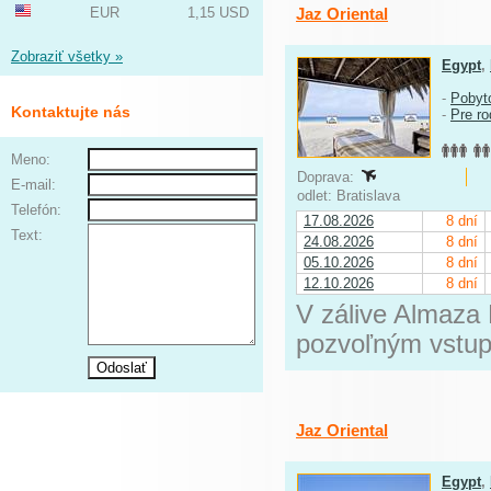
EUR
1,15 USD
Jaz Oriental
Zobraziť všetky »
Egypt
,
-
Pobyt
Kontaktujte nás
-
Pre ro
Meno:
Doprava:
E-mail:
odlet: Bratislava
Telefón:
17.08.2026
8 dní
Text:
24.08.2026
8 dní
05.10.2026
8 dní
12.10.2026
8 dní
V zálive Almaza 
pozvoľným vstu
Jaz Oriental
Egypt
,