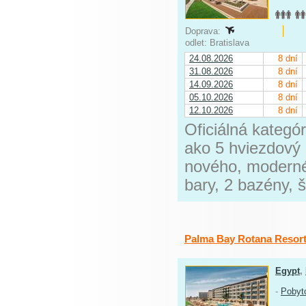
Doprava:
odlet: Bratislava
24.08.2026
8 dní
31.08.2026
8 dní
14.09.2026
8 dní
05.10.2026
8 dní
12.10.2026
8 dní
Oficiálná kategó
ako 5 hviezdový 
nového, modernéh
bary, 2 bazény, š
Palma Bay Rotana Resor
Egypt
,
-
Pobyt