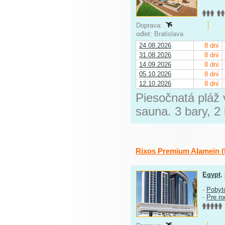
Doprava:
odlet: Bratislava
24.08.2026
8 dní
31.08.2026
8 dní
14.09.2026
8 dní
05.10.2026
8 dní
12.10.2026
8 dní
Piesočnatá pláž
sauna. 3 bary, 2
Rixos Premium Alamein (
Egypt
,
-
Pobyt
-
Pre ro