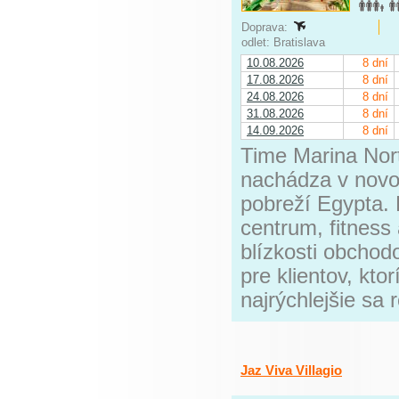
Doprava:
odlet: Bratislava
10.08.2026
8 dní
17.08.2026
8 dní
24.08.2026
8 dní
31.08.2026
8 dní
14.09.2026
8 dní
Time Marina Nort
nachádza v novo
pobreží Egypta.
centrum, fitness
blízkosti obchodo
pre klientov, kto
najrýchlejšie sa 
Jaz Viva Villagio