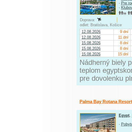
-
Pre ro
-
Klubo
Doprava:
odlet: Bratislava, Košice
12.08.2026
9 dní
12.08.2026
11 dní
15.08.2026
8 dní
15.08.2026
8 dní
15.08.2026
15 dní
Nádherný biely pi
teplom egyptsko
pre dovolenku pl
Palma Bay Rotana Resor
Egypt
,
-
Pobyt