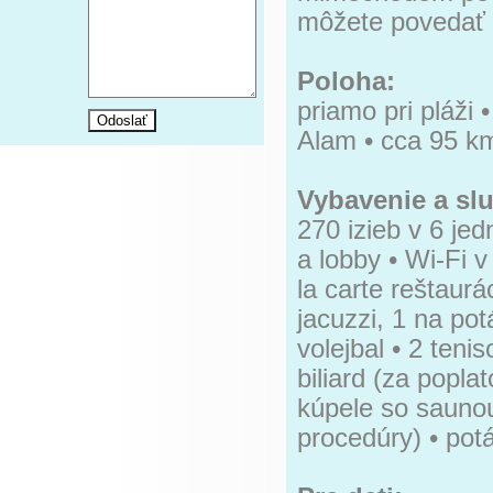
môžete povedať „
Poloha:
priamo pri pláži
Alam • cca 95 k
Vybavenie a slu
270 izieb v 6 je
a lobby • Wi-Fi v
la carte reštaurá
jacuzzi, 1 na pot
volejbal • 2 tenis
biliard (za popla
kúpele so saunou
procedúry) • po