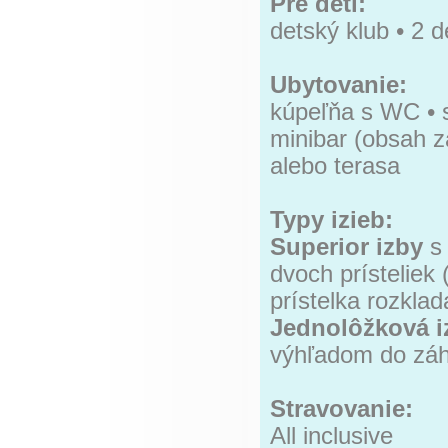
Pre deti:
detský klub • 2 d
Ubytovanie:
kúpeľňa s WC • s
minibar (obsah za
alebo terasa
Typy izieb:
Superior
izby
s
dvoch prísteliek
prístelka rozkla
Jednolôžková 
výhľadom do záh
Stravovanie:
All inclusive