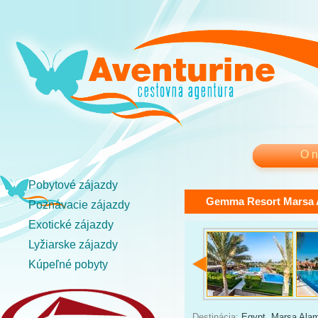
O 
Pobytové zájazdy
Gemma Resort Marsa 
Poznávacie zájazdy
Exotické zájazdy
Lyžiarske zájazdy
Kúpeľné pobyty
Destinácia:
Egypt
,
Marsa Ala