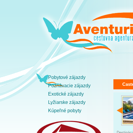
Pobytové zájazdy
Caste
Poznávacie zájazdy
Exotické zájazdy
Lyžiarske zájazdy
Kúpeľné pobyty
Destinác