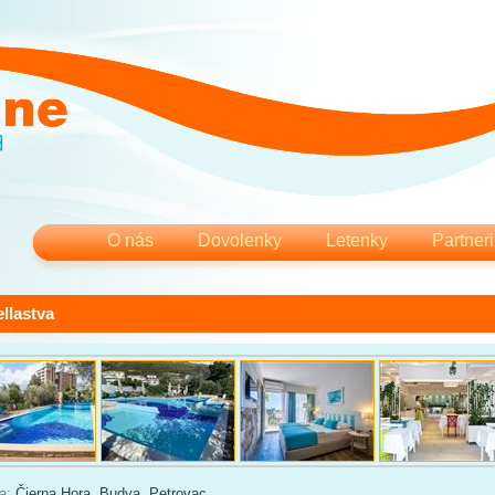
O nás
Dovolenky
Letenky
Partneri
llastva
ia:
Čierna Hora
,
Budva
,
Petrovac