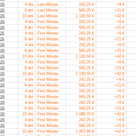
026
4 dni
Last Minute
242,25 €
+9 €
026
8 dní
Last Minute
565,25 €
+21 €
026
15 dní
Last Minute
1 130,50 €
+42 €
026
4 dni
First Minute
242,25 €
+9 €
026
8 dní
First Minute
565,25 €
+21 €
026
4 dni
First Minute
242,25 €
+9 €
026
8 dní
First Minute
565,25 €
+21 €
026
4 dni
First Minute
242,25 €
+9 €
026
8 dní
First Minute
565,25 €
+21 €
026
15 dní
First Minute
1 130,50 €
+42 €
026
4 dni
First Minute
242,25 €
+9 €
026
8 dní
First Minute
565,25 €
+21 €
026
15 dní
First Minute
1 130,50 €
+42 €
026
4 dni
First Minute
242,25 €
+9 €
026
8 dní
First Minute
565,25 €
+21 €
026
4 dni
First Minute
242,25 €
+9 €
026
8 dní
First Minute
565,25 €
+21 €
026
4 dni
First Minute
242,25 €
+9 €
026
8 dní
First Minute
565,25 €
+21 €
026
15 dní
First Minute
1 088,70 €
+42 €
026
4 dni
First Minute
242,25 €
+9 €
026
8 dní
First Minute
565,25 €
+21 €
026
15 dní
First Minute
1 067,80 €
+42 €