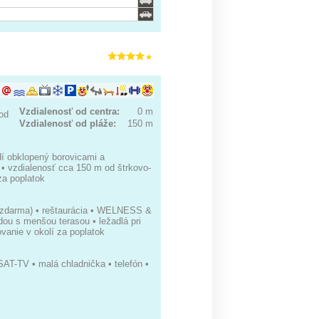
Vzdialenosť od centra:
0 m
od
Vzdialenosť od pláže:
150 m
dí obklopený borovicami a
u • vzdialenosť cca 150 m od štrkovo-
za poplatok
ch (zdarma) • reštaurácia • WELNESS &
ou s menšou terasou • ležadlá pri
vanie v okolí za poplatok
SAT-TV • malá chladnička • telefón •