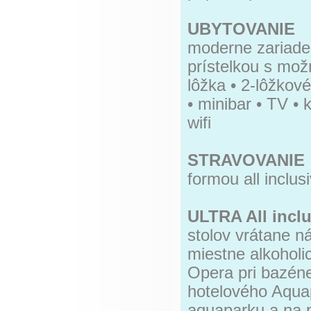
UBYTOVANIE
moderne zariaden
prístelkou s mož
lôžka • 2-lôžkové 
• minibar • TV •
wifi
STRAVOVANIE
formou all inclus
ULTRA All inclu
stolov vrátane ná
miestne alkoholi
Opera pri bazéne
hotelového Aquap
aquaparku a na p