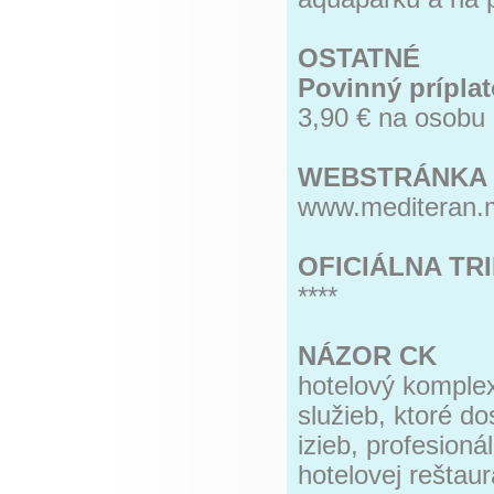
OSTATNÉ
Povinný príplat
3,90 € na osobu 
WEBSTRÁNKA
www.mediteran.
OFICIÁLNA TR
****
NÁZOR CK
hotelový komplex
služieb, ktoré d
izieb, profesioná
hotelovej reštaur