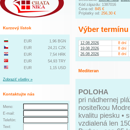
Kód zájazdu: 1387016
Cena od:
845 €
Príplatky od:
256,30 €
Výber termínu
Kurzový lístok
EUR
1,96 BGN
12.08.2026
8 dní
EUR
24,21 CZK
19.08.2026
8 dní
26.08.2026
8 dní
EUR
7,54 HRK
EUR
54,93 TRY
EUR
1,15 USD
Mediteran
Zobraziť všetky »
POLOHA
Kontaktujte nás
pri nádhernej pláž
nositeľkou Modrej
Meno:
E-mail:
kvalitu piesku •
Telefón:
vzdialená len 15
Text: