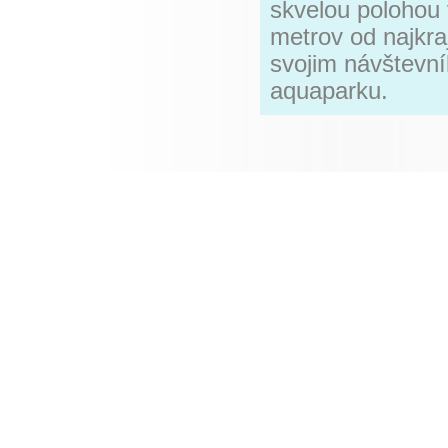
skvelou polohou v
metrov od najkraj
svojim návštevn
aquaparku.