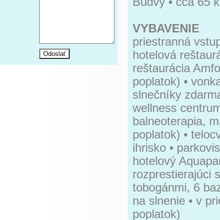
Budvy • cca 65 k
VYBAVENIE
priestranná vstu
hotelová reštaurá
reštaurácia Amfo
poplatok) • vonk
slnečníky zdarma
wellness centru
balneoterapia, 
poplatok) • teloc
ihrisko • parkov
hotelový Aquapar
rozprestierajúci
tobogánmi, 6 baz
na slnenie • v p
poplatok)