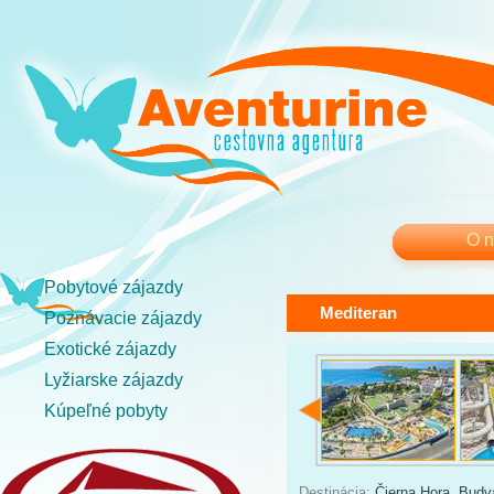
O 
Pobytové zájazdy
Mediteran
Poznávacie zájazdy
Exotické zájazdy
Lyžiarske zájazdy
Kúpeľné pobyty
Destinácia:
Čierna Hora
,
Budv