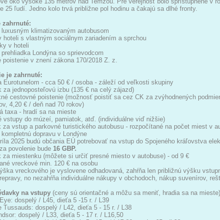
vé oko vysoké 135 metrov nad Temžou. Pre verejnosť bolo sprístupnené v ro
 25 ľudí. Jedno kolo trvá približne pol hodinu a čakajú sa dlhé fronty.
e zahrnuté:
a luxusným klimatizovaným autobusom
v hoteli s vlastným sociálnym zariadením a sprchou
ky v hoteli
 prehliadka Londýna so sprievodcom
 poistenie v znení zákona 170/2018 Z. z.
e je zahrnuté:
a Eurotunelom - cca 50 € / osoba - záleží od veľkosti skupiny
ok za jednoposteľovú izbu (135 € na celý zájazd)
né cestovné poistenie (možnosť poistiť sa cez CK za zvýhodnených podmien
ov, 4,20 € / deň nad 70 rokov)
á taxa - hradí sa na mieste
é vstupy do múzeí, pamiatok, atď. (individuálne viď nižšie)
k za vstup a parkovné turistického autobusu - rozpočítané na počet miest v a
a kompletnú dopravu v Londýne
príla 2025 budú občania EÚ potrebovať na vstup do Spojeného kráľovstva ele
 za povolenie bude
16 GBP.
k za miestenku (môžete si určiť presné miesto v autobuse) - od 9 €
ané vreckové min. 120 € na osobu
ýška vreckového je vyslovene odhadovaná, zahŕňa len približnú výšku vstup
prepravy, no nezahŕňa individuálne nákupy v obchodoch, nákup suvenírov, rešt
davky na vstupy
(ceny sú orientačné a môžu sa meniť, hradia sa na mieste)
Eye: dospelý / L45, dieťa 5 -15 r. / L39
Tussauds: dospelý / L42, dieťa 5 - 15 r. / L38
dsor: dospelý / L33, dieťa 5 - 17 r. / L16,50