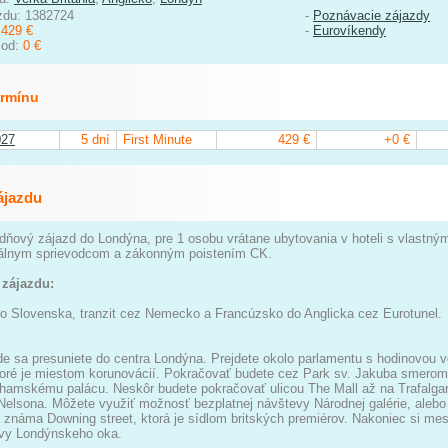
zdu: 1382724
-
Poznávacie zájazdy
:
429 €
-
Eurovíkendy
 od:
0 €
ermínu
027
5 dní
First Minute
429 €
+0 €
ájazdu
dňový zájazd do Londýna, pre 1 osobu vrátane ubytovania v hoteli s vlastný
nálnym sprievodcom a zákonným poistením CK.
zájazdu:
o Slovenska, tranzit cez Nemecko a Francúzsko do Anglicka cez Eurotunel.
de sa presuniete do centra Londýna. Prejdete okolo parlamentu s hodinovou 
oré je miestom korunovácií. Pokračovať budete cez Park sv. Jakuba smerom 
hamskému palácu. Neskôr budete pokračovať ulicou The Mall až na Trafalgar
Nelsona. Môžete využiť možnosť bezplatnej návštevy Národnej galérie, alebo s
známa Downing street, ktorá je sídlom britských premiérov. Nakoniec si me
ívy Londýnskeho oka.