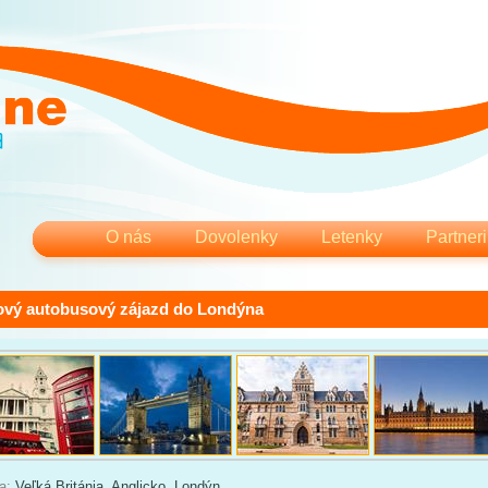
O nás
Dovolenky
Letenky
Partneri
ový autobusový zájazd do Londýna
ia:
Veľká Británia
,
Anglicko
,
Londýn