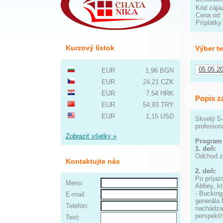
Kód zája
Cena od
Príplatky
Kurzový lístok
Výber t
05.05.2
EUR
1,96 BGN
EUR
24,21 CZK
EUR
7,54 HRK
Popis z
EUR
54,93 TRY
EUR
1,15 USD
Skvelý 5-
profesio
Zobraziť všetky »
Program 
1. deň:
Odchod z
Kontaktujte nás
2. deň:
Po príjaz
Meno:
Abbey, kt
- Bucking
E-mail:
generála 
Telefón:
nachádza 
perspekt
Text: