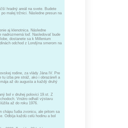
čší hradný areál na svete. Budete
o malej tržnici. Následne presun na
enie aj klenotnica. Následne
ve nadrozmerná loď. Nasledovať bude
lobe, dostanete sa k Millenium
hodinách odchod z Londýna smerom na
ovskej rodine, za vlády Jána IV. Pre
e tu izba pre stráž, ako i obrazáreň a
 mája až do augusta a každý druhý
bol v druhej polovici 19.st. Z
schodoch. Vnútro odhalí výstavu
slúžila až do roku 1976.
 chápu ľudia zvonicu, ale pritom sa
e. Odbíja každú celú hodinu a bol