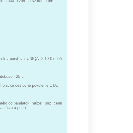
ku 2000. Tvorí ho 32 kabín pre
ok v poisťovni UNIQA: 3,10 € / deň
utobuse - 25 €
ktronické cestovné povolenie ETA.
ného do pamiatok, múzeí, príp. cenu
aurácie a pod.)
: