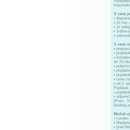
Vyhliadko
maximálne
V cene j
• doprav
• 2x noc 
• 2x raňaj
• 3-dňová
• zákonné
V cene ni
• preprav
• príplat
• komplex
do 70 rok
• pobytov
• prípadn
• poplato
• cena z
• od 2. a
Poplatok
• poplato
• odporúč
(Pozn.: V
lokálnej 
Možné vý
• London 
• Madame 
• hrad Win