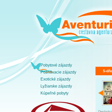
Pobytové zájazdy
5-dň
Poznávacie zájazdy
Exotické zájazdy
Lyžiarske zájazdy
Kúpeľné pobyty
Destinác