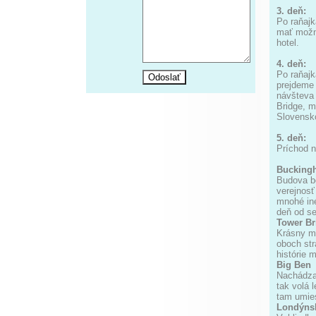
3. deň:
Po raňajk
mať možno
hotel.
4. deň:
Po raňajk
prejdeme 
návšteva 
Bridge, 
Slovensk
5. deň:
Príchod 
Bucking
Budova bo
verejnosť
mnohé iné
deň od se
Tower Br
Krásny m
oboch str
histórie 
Big Ben
Nachádza 
tak volá 
tam umie
Londýns