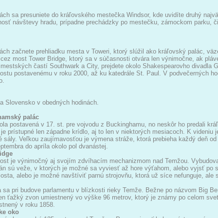
ách sa presuniete do kráľovského mestečka Windsor, kde uvidíte druhý najvä
sť návštevy hradu, prípadne prechádzky po mestečku, zámockom parku, či p
ách začnete prehliadku mesta v Toweri, ktorý slúžil ako kráľovský palác, väz
cez most Tower Bridge, ktorý sa v súčasnosti otvára len výnimočne, ak plá
mestských častí Southwark a City, prejdete okolo Shakespearovho divadla G
mostu postavenému v roku 2000, až ku katedrále St. Paul. V podvečerných 
o.
na Slovensko v obedných hodinách.
hamský palác
la postavená v 17. st. pre vojvodu z Buckinghamu, no neskôr ho predali kráľ
 je prístupné len západne krídlo, aj to len v niektorých mesiacoch. K videniu j
 sály. Veľkou zaujímavosťou je výmena stráže, ktorá prebieha každý deň od
ptembra do apríla okolo pol dvanástej.
idge
ost je výnimočný aj svojím zdvíhacím mechanizmom nad Temžou. Vybudovaný 
án sú veže, v ktorých je možné sa vyviesť až hore výťahom, alebo vyjsť po 
mosta, alebo je možné navštíviť parnú strojovňu, ktorá už síce nefunguje, ale 
sa pri budove parlamentu v blízkosti rieky Temže. Bežne po názvom Big Ben
len ťažký zvon umiestnený vo výške 96 metrov, ktorý je známy po celom svet
stnený v roku 1858.
ke oko