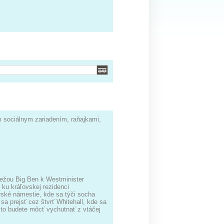
m sociálnym zariadením, raňajkami,
vežou Big Ben k Westminister
ku kráľovskej rezidenci
ské námestie, kde sa týči socha
a prejsť cez štvrť Whitehall, kde sa
sto budete môcť vychutnať z vtáčej