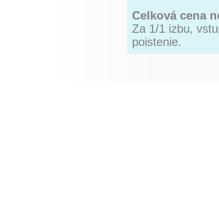
Celková cena n
Za 1/1 izbu, vst
poistenie.