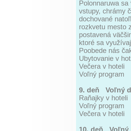
Polonnaruwa sa 
vstupy, chrámy č
dochované natoľko
rozkvetu mesto z
postavená väčši
ktoré sa využíva
Poobede nás čak
Ubytovanie v hot
Večera v hoteli
Voľný program
9. deň Voľný de
Raňajky v hoteli
Voľný program
Večera v hoteli
10. deň Voľný d