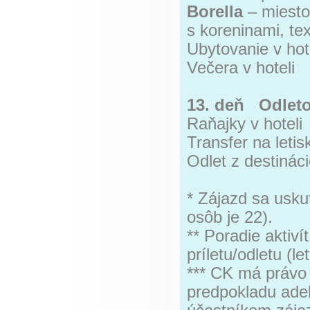
Borella
– miesto
s koreninami, tex
Ubytovanie v hot
Večera v hoteli
13. deň Odlet
Raňajky v hoteli
Transfer na letis
Odlet z destinác
* Zájazd sa usku
osôb je 22).
** Poradie aktiv
príletu/odletu (
*** CK má právo
predpokladu ade