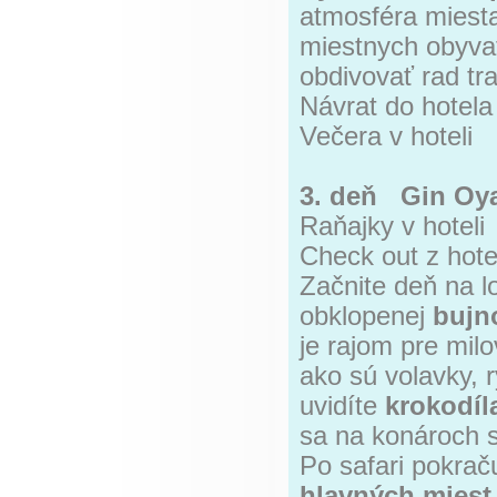
atmosféra miest
miestnych obyvat
obdivovať rad tr
Návrat do hotela
Večera v hoteli
3. deň Gin Oya
Raňajky v hoteli
Check out z hote
Začnite deň na lo
obklopenej
bujn
je rajom pre mil
ako sú volavky, 
uvidíte
krokodíl
sa na konároch 
Po safari pokrač
hlavných miest 