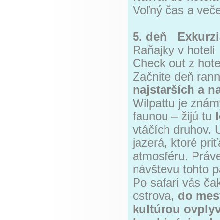
Voľný čas a veče
5. deň Exkurzi
Raňajky v hoteli
Check out z hote
Začnite deň ran
najstarších a n
Wilpattu je zná
faunou – žijú tu
vtáčích druhov. 
jazerá, ktoré pri
atmosféru. Práv
návštevu tohto p
Po safari vás ča
ostrova,
do mest
kultúrou ovply