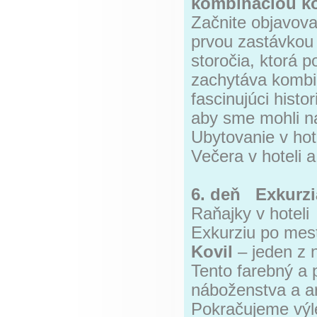
kombináciou ko
Začnite objavova
prvou zastávko
storočia, ktorá 
zachytáva kombin
fascinujúci histo
aby sme mohli na
Ubytovanie v hot
Večera v hoteli 
6. deň Exkurzi
Raňajky v hoteli
Exkurziu po mes
Kovil
– jeden z 
Tento farebný a
náboženstva a ar
Pokračujeme výl