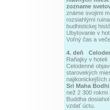
zozname sveto
známe svojimi m
rozsiahlými ruin
budhistickej hist
Ubytovanie v hot
Voľný čas a veče
4. deň Celode
Raňajky v hoteli
Celodenné objav
starovekých mies
najikonickejších 
Sri Maha Bodhi
než 2 300 rokmi
Buddha dosiahol 
vzdať úctu.