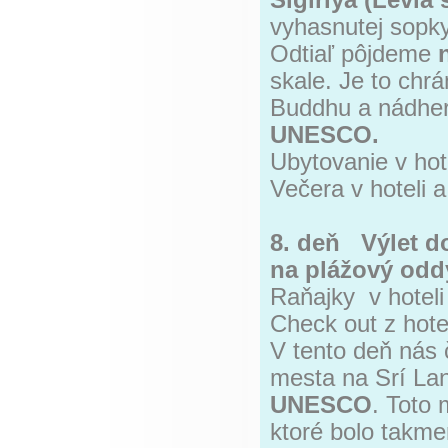
Sigiriya (Levia 
vyhasnutej sopky
Odtiaľ pôjdeme
skale. Je to chr
Buddhu a nádhern
UNESCO.
Ubytovanie v hot
Večera v hoteli 
8. deň Výlet d
na plážový odd
Raňajky v hoteli
Check out z hote
V tento deň nás 
mesta na Srí La
UNESCO
. Toto
ktoré bolo takm