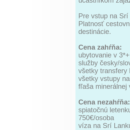
účastníkom zája
Pre vstup na Sr
Platnosť cestov
destinácie.
Cena zahŕňa:
ubytovanie v 3*+
služby česky/slo
všetky transfer
všetky vstupy n
fľaša minerálnej
Cena nezahŕňa:
spiatočnú letenk
750€/osoba
víza na Srí Lank