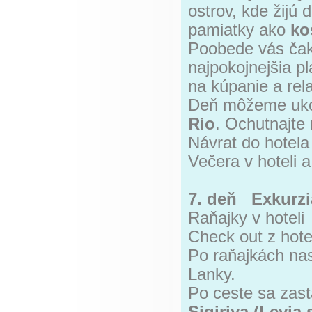
ostrov, kde žijú
pamiatky ako
ko
Poobede vás ča
najpokojnejšia pl
na kúpanie a rela
Deň môžeme uko
Rio
. Ochutnajte 
Návrat do hotela
Večera v hoteli 
7. deň Exkurzi
Raňajky v hoteli
Check out z hote
Po raňajkách na
Lanky.
Po ceste sa zas