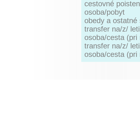
cestovné poisten
osoba/pobyt
obedy a ostatné 
transfer na/z/ le
osoba/cesta (pri
transfer na/z/ le
osoba/cesta (pri