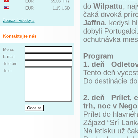
EUR
55,03 TRY
do
Wilpattu
, na
EUR
1,15 USD
čaká divoká prír
Zobraziť všetky »
Jaffna
, kedysi h
dobyli Portugalc
Kontaktujte nás
ochutnávka miest
Meno:
Program
E-mail:
1. deň Odleto
Telefón:
Text:
Tento deň vyces
Do destinácie do
2. deň Prílet, 
trh, noc v Neg
Prílet do hlavné
Zájazd “Srí Lank
Na letisku už ča