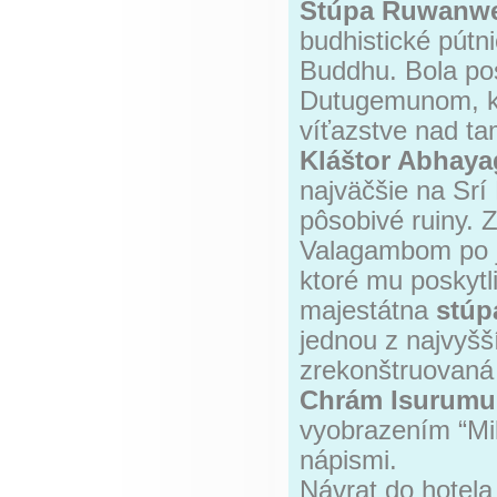
Stúpa Ruwanwe
budhistické pútni
Buddhu. Bola pos
Dutugemunom, kto
víťazstve nad ta
Kláštor Abhayag
najväčšie na Srí
pôsobivé ruiny. Z
Valagambom po je
ktoré mu poskytl
majestátna
stúp
jednou z najvyšš
zrekonštruovaná 
Chrám Isurumu
vyobrazením “Mil
nápismi.
Návrat do hotela