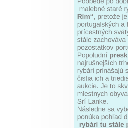
Poobede po dob
malebné staré r
Rím“
, pretože 
portugalských a 
prícestných svät
stále zachováva 
pozostatkov port
Popoludní
presk
najrušnejších trh
rybári prinášajú 
čistia ich a trie
aukcie. Je to sk
miestnych obyvat
Srí Lanke.
Následne sa vybe
ponúka pohľad d
rybári tu stále