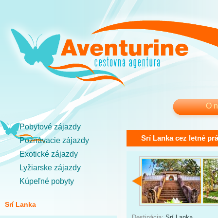
O 
Pobytové zájazdy
Srí Lanka cez letné pr
Poznávacie zájazdy
Exotické zájazdy
Lyžiarske zájazdy
Kúpeľné pobyty
Srí Lanka
Destinácia:
Srí Lanka