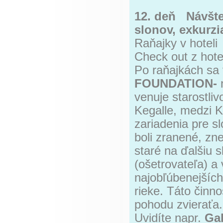
12. deň Návšte
slonov, exkurz
Raňajky v hoteli
Check out z hote
Po raňajkách sa
FOUNDATION-
n
venuje starostli
Kegalle, medzi K
zariadenia pre s
boli zranené, zne
staré na ďalšiu 
(ošetrovateľa) a 
najobľúbenejších
rieke. Táto činno
pohodu zvieraťa
Uvidíte napr.
Gal