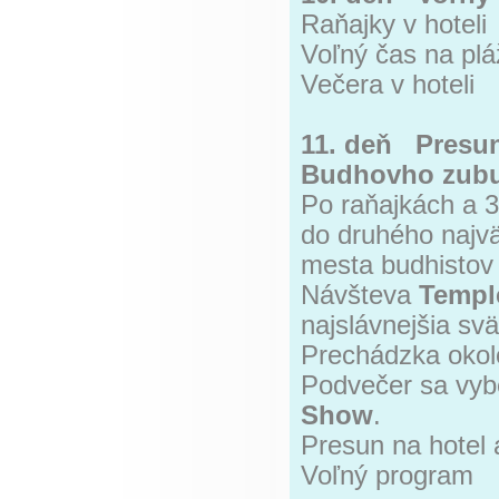
Raňajky v hoteli
Voľný čas na plá
Večera v hoteli
11. deň Presun
Budhovho zubu
Po raňajkách a 
do druhého najv
mesta budhisto
Návšteva
Temple
najslávnejšia svä
Prechádzka okol
Podvečer sa vyb
Show
.
Presun na hotel 
Voľný program