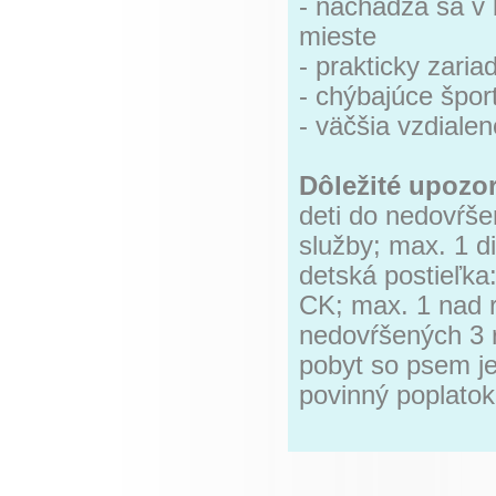
- nachádza sa v 
mieste
- prakticky zaria
- chýbajúce špor
- väčšia vzdialen
Dôležité upozo
deti do nedovŕše
služby; max. 1 
detská postieľka:
CK; max. 1 nad 
nedovŕšených 3 
pobyt so psem j
povinný poplatok