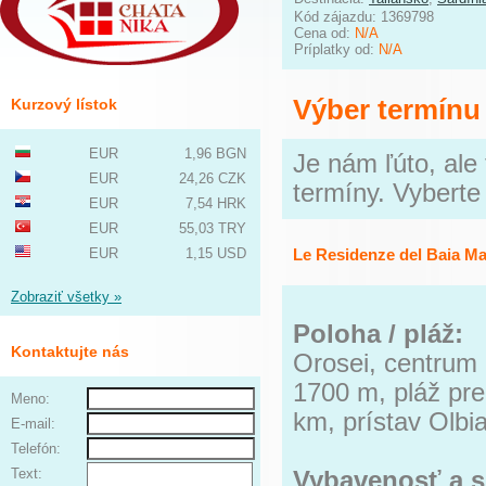
Kód zájazdu: 1369798
Cena od:
N/A
Príplatky od:
N/A
Výber termínu
Kurzový lístok
EUR
1,96 BGN
Je nám ľúto, ale
EUR
24,26 CZK
termíny. Vyberte 
EUR
7,54 HRK
EUR
55,03 TRY
EUR
1,15 USD
Le Residenze del Baia Ma
Zobraziť všetky »
Poloha / pláž:
Kontaktujte nás
Orosei, centrum 
1700 m, pláž pre
Meno:
km, prístav Olbi
E-mail:
Telefón:
Text:
Vybavenosť a s