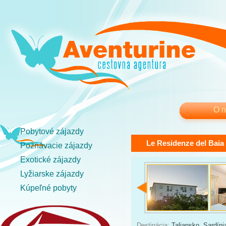
O 
Pobytové zájazdy
Le Residenze del Baia
Poznávacie zájazdy
Exotické zájazdy
Lyžiarske zájazdy
Kúpeľné pobyty
Destinácia:
Taliansko
,
Sardíni