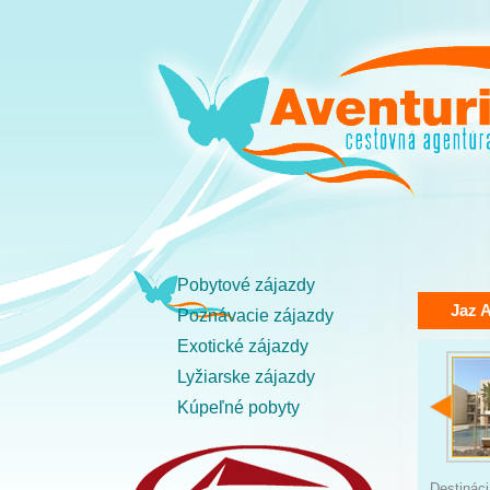
Pobytové zájazdy
Jaz 
Poznávacie zájazdy
Exotické zájazdy
Lyžiarske zájazdy
Kúpeľné pobyty
Destinác