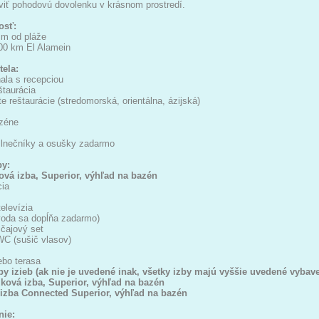
viť pohodovú dovolenku v krásnom prostredí.
osť:
 m od pláže
100 km El Alamein
tela:
ala s recepciou
štaurácia
rte reštaurácie (stredomorská, orientálna, ázijská)
azéne
slnečníky a osušky zadarmo
by:
ová izba, Superior, výhľad na bazén
cia
televízia
voda sa dopĺňa zadarmo)
čajový set
WC (sušič vlasov)
ebo terasa
ypy izieb (ak nie je uvedené inak, všetky izby majú vyššie uvedené vybav
ková izba, Superior, výhľad na bazén
izba Connected Superior, výhľad na bazén
nie: