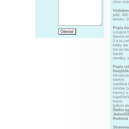
chce strá
Vzdialen
pláž: 400
letisko: 
Popis ho
vstupná h
hlavná re
3 a la ca
lobby bar
bar pri b
bazén
uteráky, 
Popis iz
Dvojlôžk
klimatizá
telefón
satelitná 
minibar (
kávový a 
kúpeľňa/
trezor
balkón al
Ďalšie t
Jednolôž
Rodinná 
Stravova