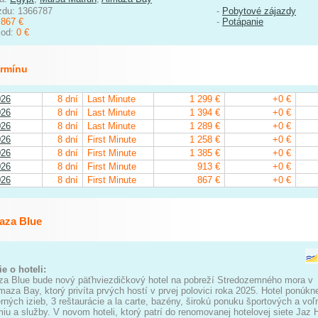
zdu: 1366787
-
Pobytové zájazdy
:
867 €
-
Potápanie
 od:
0 €
ermínu
026
8 dní
Last Minute
1 299 €
+0 €
026
8 dní
Last Minute
1 394 €
+0 €
026
8 dní
Last Minute
1 289 €
+0 €
026
8 dní
First Minute
1 258 €
+0 €
026
8 dní
First Minute
1 385 €
+0 €
026
8 dní
First Minute
913 €
+0 €
026
8 dní
First Minute
867 €
+0 €
aza Blue
e o hoteli:
za Blue bude nový päťhviezdičkový hotel na pobreží Stredozemného mora v
lmaza Bay, ktorý privíta prvých hostí v prvej polovici roka 2025. Hotel ponúkn
ných izieb, 3 reštaurácie a la carte, bazény, širokú ponuku športových a voľ
iu a služby. V novom hoteli, ktorý patrí do renomovanej hotelovej siete Jaz H