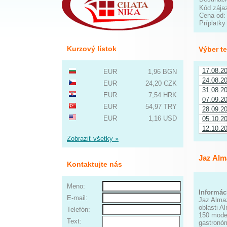
Kód zája
Cena od
Príplatky
Kurzový lístok
Výber t
17.08.2
EUR
1,96 BGN
24.08.2
EUR
24,20 CZK
31.08.2
EUR
7,54 HRK
07.09.2
EUR
54,97 TRY
28.09.2
EUR
1,16 USD
05.10.2
12.10.2
Zobraziť všetky »
Jaz Alm
Kontaktujte nás
Meno:
Informáci
E-mail:
Jaz Alma
oblasti A
Telefón:
150 moder
Text:
gastronóm