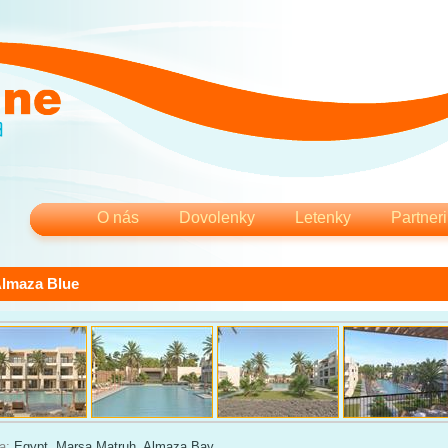
O nás
Dovolenky
Letenky
Partneri
Almaza Blue
ia:
Egypt
,
Marsa Matruh
,
Almaza Bay