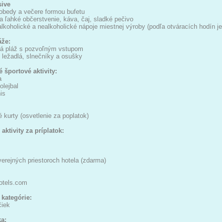
sive
obedy a večere formou bufetu
 ľahké občerstvenie, káva, čaj, sladké pečivo
lkoholické a nealkoholické nápoje miestnej výroby (podľa otváracích hodín je
áže:
tá pláž s pozvoľným vstupom
 ležadlá, slnečníky a osušky
 športové aktivity:
a
olejbal
is
é kurty (osvetlenie za poplatok)
aktivity za príplatok:
verejných priestoroch hotela (zdarma)
otels.com
 kategórie:
čiek
a: