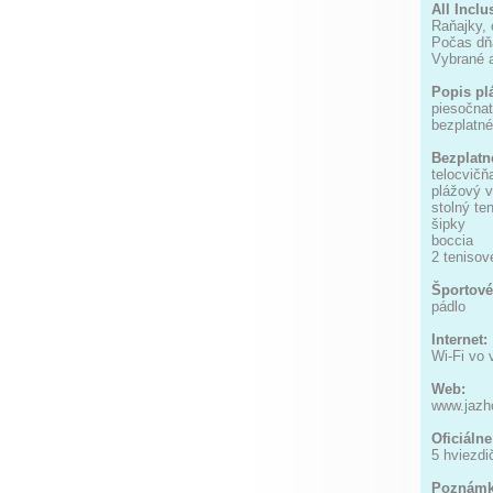
All Inclu
Raňajky, 
Počas dňa
Vybrané a
Popis pl
piesočna
bezplatné
Bezplatné
telocvičň
plážový v
stolný ten
šipky
boccia
2 tenisov
Športové 
pádlo
Internet:
Wi-Fi vo 
Web:
www.jazh
Oficiálne
5 hviezdi
Poznámk