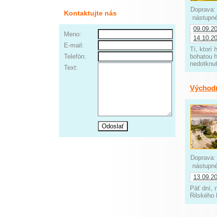
Doprava
Kontaktujte nás
nástupné
09.09.2
Meno:
14.10.2
E-mail:
Tí, ktorí
Telefón:
bohatou 
nedotknut
Text:
Východ
Doprava
nástupné
13.09.2
Päť dní, 
Rilského 