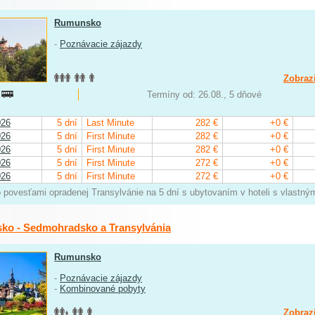
Rumunsko
-
Poznávacie zájazdy
Zobrazi
:
Termíny od: 26.08., 5 dňové
026
5 dní
Last Minute
282 €
+0 €
026
5 dní
First Minute
282 €
+0 €
026
5 dní
First Minute
282 €
+0 €
026
5 dní
First Minute
272 €
+0 €
026
5 dní
First Minute
272 €
+0 €
 povesťami opradenej Transylvánie na 5 dní s ubytovaním v hoteli s vlastný
o - Sedmohradsko a Transylvánia
Rumunsko
-
Poznávacie zájazdy
-
Kombinované pobyty
Zobrazi