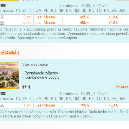
:
Termíny od: 09.09., 5 dňové
 miesto: TN, ZH, TT, ZA, PB, PD, NR, BA, NM, BB, PE, TO, PN, ZV, DnV
026
5 dní
Last Minute
495 €
+10 €
026
5 dní
Last Minute
495 €
+10 €
 ho navštívili si kladú otázku, prečo až teraz. Tajuplné Rumunsko nadchne ka
históriou a nezabudnuteľnou atmosférou. Výnimočné miesta opradené povesť
á príroda. Spoznajte s nami krajnu prekvapení.
ný Balkán
Viac destinácií
-
Poznávacie zájazdy
-
Kombinované pobyty
Zobrazi
:
Termíny od: 13.09., 7 dňové
 miesto: TN, ZH, TT, ZA, PB, PD, NR, BA, NM, BB, PE, TO, PN, ZV, DnV
026
7 dní
Last Minute
700 €
+13 €
návšteva troch balkánskych krajín. Čaká vás história Drakulovho hradu, Par
kláštora a na záver oddych pri Egejskom mori v Grécku.