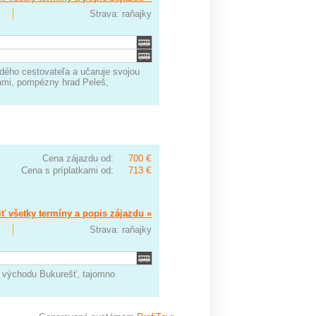
Strava: raňajky
ždého cestovateľa a učaruje svojou
ami, pompézny hrad Peleš,
Cena zájazdu od:
700 €
Cena s príplatkami od:
713 €
ť všetky termíny a popis zájazdu »
Strava: raňajky
íž východu Bukurešť, tajomno