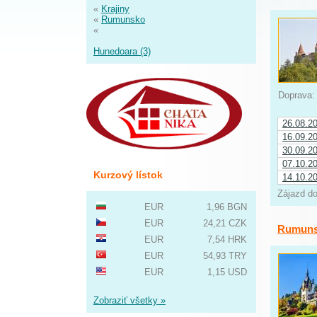
«
Krajiny
«
Rumunsko
«
Hunedoara (3)
Doprava
26.08.2
16.09.2
30.09.2
07.10.2
Kurzový lístok
14.10.2
Zájazd do
EUR
1,96 BGN
EUR
24,21 CZK
Rumunsk
EUR
7,54 HRK
EUR
54,93 TRY
EUR
1,15 USD
Zobraziť všetky »