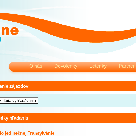
O nás
Dovolenky
Letenky
Partneri
anie zájazdov
edky hľadania
do jedinečnej Transylvánie