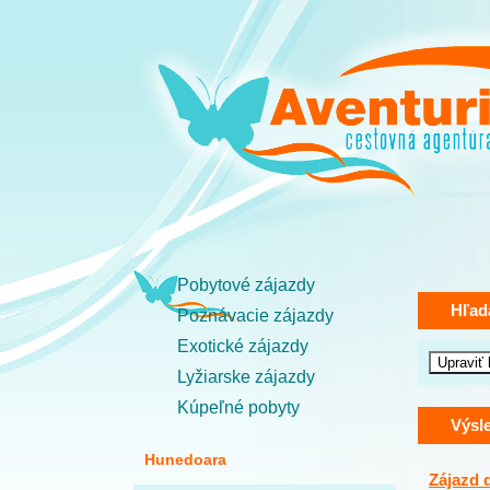
Pobytové zájazdy
Hľad
Poznávacie zájazdy
Exotické zájazdy
Lyžiarske zájazdy
Kúpeľné pobyty
Výsl
Hunedoara
Zájazd 